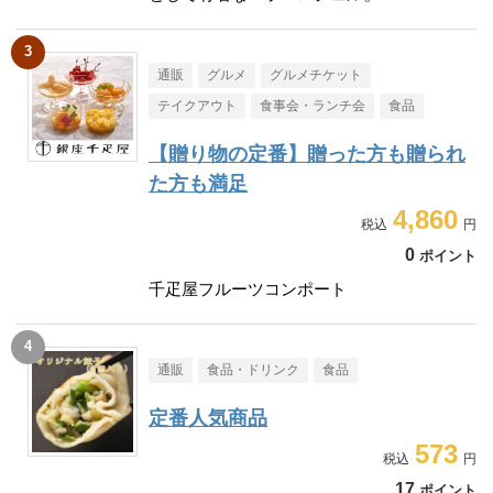
通販
グルメ
グルメチケット
テイクアウト
食事会・ランチ会
食品
【贈り物の定番】贈った方も贈られ
た方も満足
4,860
0
ポイント
千疋屋フルーツコンポート
通販
食品・ドリンク
食品
定番人気商品
573
17
ポイント