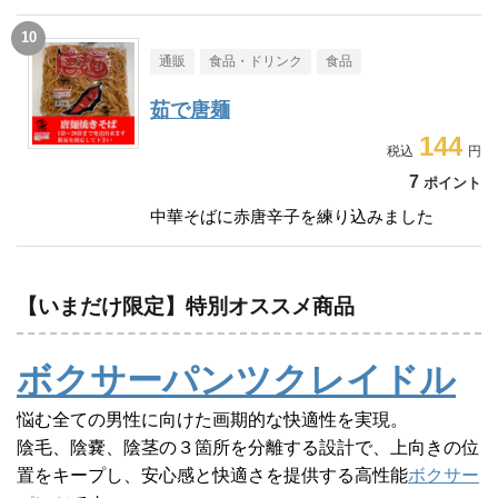
通販
食品・ドリンク
食品
茹で唐麺
144
7
ポイント
中華そばに赤唐辛子を練り込みました
【いまだけ限定】特別オススメ商品
ボクサーパンツクレイドル
悩む全ての男性に向けた画期的な快適性を実現。
陰毛、陰嚢、陰茎の３箇所を分離する設計で、上向きの位
置をキープし、安心感と快適さを提供する高性能
ボクサー