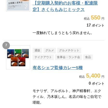
【定期購入契約のお客様・配達限
定】さくらもみじミックス
550
17
ポイント
一度触れてしまうともう戻れません。
通販
グルメ
グルメチケット
テイクアウト
食事会・ランチ会
食品
有名シェフ監修カレー5種
5,400
0
ポイント
モナリザ、アルポルト、神戸精養軒、エク
ティル、乃木坂しん。名店の味をご自宅で
堪能。