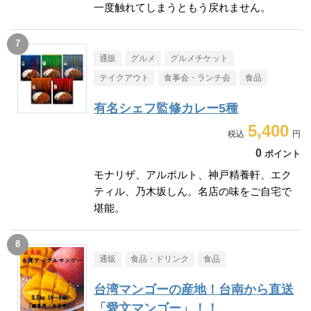
一度触れてしまうともう戻れません。
通販
グルメ
グルメチケット
テイクアウト
食事会・ランチ会
食品
有名シェフ監修カレー5種
5,400
0
ポイント
モナリザ、アルポルト、神戸精養軒、エク
ティル、乃木坂しん。名店の味をご自宅で
堪能。
通販
食品・ドリンク
食品
台湾マンゴーの産地！台南から直送
「愛文マンゴー」！！