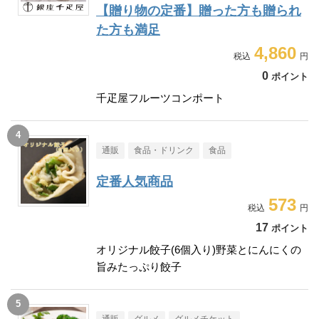
【贈り物の定番】贈った方も贈られ
た方も満足
4,860
0
ポイント
千疋屋フルーツコンポート
通販
食品・ドリンク
食品
定番人気商品
573
17
ポイント
オリジナル餃子(6個入り)野菜とにんにくの
旨みたっぷり餃子
通販
グルメ
グルメチケット