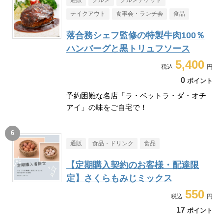
テイクアウト
食事会・ランチ会
食品
落合務シェフ監修の特製牛肉100％
ハンバーグと黒トリュフソース
5,400
0
ポイント
予約困難な名店「ラ・ベットラ・ダ・オチ
アイ」の味をご自宅で！
通販
食品・ドリンク
食品
【定期購入契約のお客様・配達限
定】さくらもみじミックス
550
17
ポイント