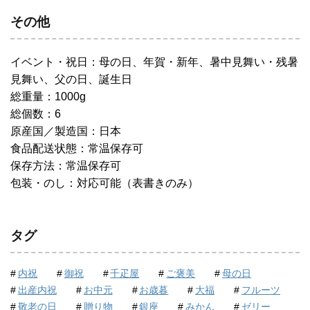
その他
イベント・祝日：母の日、年賀・新年、暑中見舞い・残暑
見舞い、父の日、誕生日
総重量：1000g
総個数：6
原産国／製造国：日本
食品配送状態：常温保存可
保存方法：常温保存可
包装・のし：対応可能（表書きのみ）
タグ
内祝
御祝
千疋屋
ご褒美
母の日
出産内祝
お中元
お歳暮
大福
フルーツ
敬老の日
贈り物
銀座
みかん
ゼリー