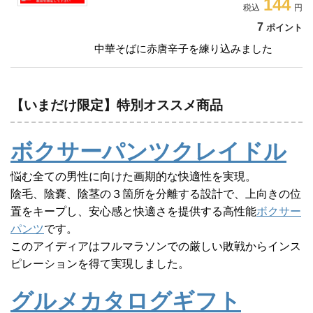
144
7
ポイント
中華そばに赤唐辛子を練り込みました
【いまだけ限定】特別オススメ商品
ボクサーパンツクレイドル
悩む全ての男性に向けた画期的な快適性を実現。
陰毛、陰嚢、陰茎の３箇所を分離する設計で、上向きの位
置をキープし、安心感と快適さを提供する高性能
ボクサー
パンツ
です。
このアイディアはフルマラソンでの厳しい敗戦からインス
ピレーションを得て実現しました。
グルメカタログギフト