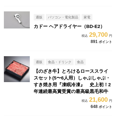
通販
パソコン・電化製品
家電
カドー ヘアドライヤー（BD-E2）
29,700
891
ポイント
通販
食品・ドリンク
食品
【のざき牛】とろけるローススライ
スセット(5〜6人用）しゃぶしゃぶ・
すき焼き用『凍眠冷凍』 史上初！2
年連続最高賞受賞の最高級黒毛和牛
21,600
648
ポイント