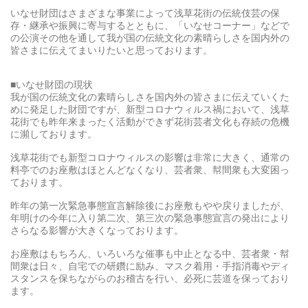
いなせ財団はさまざまな事業によって浅草花街の伝統伎芸の保
存・継承や振興に寄与するとともに、「いなせコーナー」などで
の公演その他を通して我が国の伝統文化の素晴らしさを国内外の
皆さまに伝えてまいりたいと思っております。
■いなせ財団の現状
我が国の伝統文化の素晴らしさを国内外の皆さまに伝えていくた
めに発足した財団ですが、新型コロナウィルス禍において、浅草
花街でも昨年来まったく活動ができず花街芸者文化も存続の危機
に瀕しております。
浅草花街でも新型コロナウィルスの影響は非常に大きく、通常の
料亭でのお座敷はほとんどなくなり、芸者衆、幇間衆も大変困っ
ております。
昨年の第一次緊急事態宣言解除後にお座敷もやや戻りましたが、
年明けの今年に入り第二次、第三次の緊急事態宣言の発出により
さらなる影響が大きくなっております。
お座敷はもちろん、いろいろな催事も中止となる中、芸者衆・幇
間衆は日々、自宅での研鑽に励み、マスク着用・手指消毒やディ
スタンスを保ちながらのお稽古を行い、必死に芸道を保っており
ます。