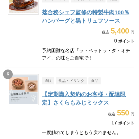
落合務シェフ監修の特製牛肉100％
ハンバーグと黒トリュフソース
5,400
0
ポイント
予約困難な名店「ラ・ベットラ・ダ・オチ
アイ」の味をご自宅で！
通販
食品・ドリンク
食品
【定期購入契約のお客様・配達限
定】さくらもみじミックス
550
17
ポイント
一度触れてしまうともう戻れません。