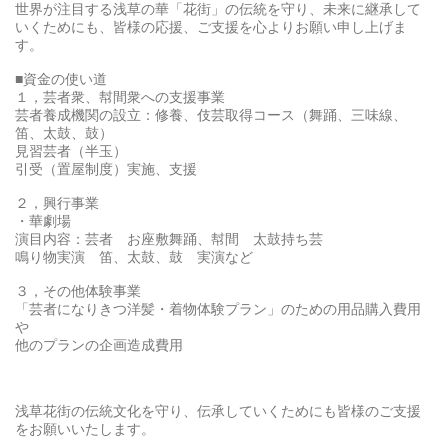
世界が注目する浅草の華「花街」の伝統を守り、未来に継承して
いくためにも、皆様の応援、ご支援を心よりお願い申し上げま
す。
■資金の使い道
１，芸者衆、幇間衆への支援事業
芸者養成機関の設立：修養、伎芸取得コース（舞踊、三味線、
笛、太鼓、鼓）
見習芸者（半玉）
引受（置屋制度）実施、支援
２，興行事業
・華劇場
演目内容：芸者 お座敷舞踊、幇間 太鼓持ち芸
鳴り物実演 笛、太鼓、鼓 実演など
３，その他体験事業
「芸者になりきつ洋髪・着物体験プラン」のための用品購入費用
や
他のプランの企画造成費用
浅草花街の伝統文化を守り、伝承していくためにも皆様のご支援
をお願いいたします。