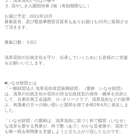
２，浅草花街いろは小冊子
３, 花やしき入園招待券 2枚（有効期限なし）
お届け予定 : 2021年10月
募集延長、及び緊急事態宣言延長もありお届けも10月に延期させ
て頂きます。
募集口数：５0口
浅草花街の伝統文化を守り、伝承していくためにも皆様のご支援
をお願いいたします。
■いなせ財団とは
「一般財団法人 浅草花街伎芸振興財団」（愛称 いなせ財団）
は、浅草の伝統文化や花街が誇る伝統伎芸の保存・継承を目的と
して、台東区商工会議所、ロ−タリークラブ、浅草花街などの財界
人、有識者の方々の熱い想いと賛同を得て令和2年4月に発足しま
した。
「いなせ財団」の愛称は、浅草花街に息づく粋で鯔背（いなせ）
な浅草を愛する男衆が、粋で艶（あで）やかな芸者衆や、花街で
も唯一残る幇間衆を支援しようと立ち上がり冠したものです。