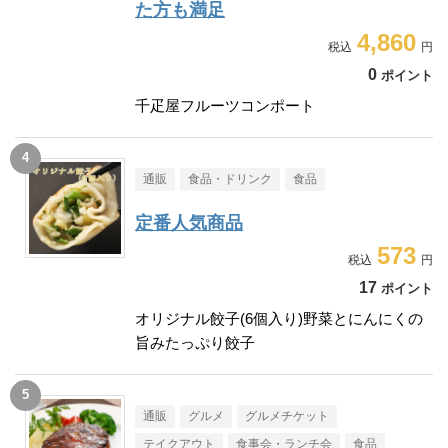
た方も満足
4,860
0
ポイント
千疋屋フルーツコンポート
通販
食品・ドリンク
食品
定番人気商品
573
17
ポイント
オリジナル餃子(6個入り)野菜とにんにくの
旨みたっぷり餃子
通販
グルメ
グルメチケット
テイクアウト
食事会・ランチ会
食品