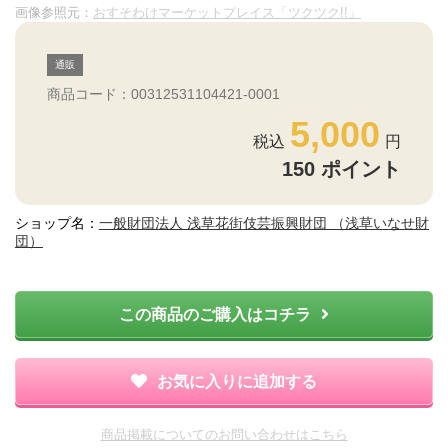
画像参照元：
おすそわけマーケットプレイス「ツクツク!!」
通販
商品コード：00312531104421-0001
5,000
150
ポイント
ショップ名：
一般財団法人 浅草花街伎芸振興財団 （浅草いなせ財
団）
この商品のご購入はコチラ
お気に入りに追加する
商品掲載についてのお問い合わせはこちら