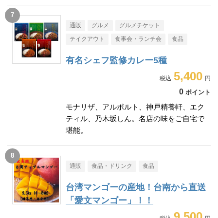
通販
グルメ
グルメチケット
テイクアウト
食事会・ランチ会
食品
有名シェフ監修カレー5種
5,400
0
ポイント
モナリザ、アルポルト、神戸精養軒、エク
ティル、乃木坂しん。名店の味をご自宅で
堪能。
通販
食品・ドリンク
食品
台湾マンゴーの産地！台南から直送
「愛文マンゴー」！！
9,500