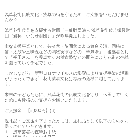
浅草花街伝統文化・浅草の街を守るため ご支援をいただけませ
んか？
浅草花街伎芸を支援する財団「一般財団法人 浅草花街伎芸振興財
団（愛称 いなせ財団）」が昨年発足しました。
主な支援事業として、芸者衆・幇間衆による舞台公演、同時に
笛・太鼓や三味線などの鳴物実演などの「華劇場」、後継者とし
て「半玉さん」を養成するお稽古塾などの開催により花街の存続
を図っていく予定でした。
しかしながら、新型コロナウイルスの影響により支援事業の活動
がまったくできず、花街芸者文化は存続の危機に瀕しておりま
す。
未来の子どもたちに、浅草花街の伝統文化を守り、伝承していく
ためにも皆様のご支援をお願いいたします。
ご支援金：【5,000円】(B)
返礼品：ご支援を下さった方には、返礼品として以下のものをお
送りさせていただきます。
１，浅草芸者の直筆お手紙