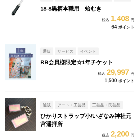
18-8黒柄本職用 蛤むき
1,408
64
ポイント
通販
サービス
イベント
RB会員様限定☆1年チケット
29,997
1,500
ポイント
通販
アート・工芸品
工芸品・民芸品
ひかりストラップ小/いざなみ神社元
宮遥拝所
2,200