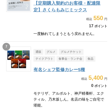
【定期購入契約のお客様・配達限
定】さくらもみじミックス
550
17
ポイント
一度触れてしまうともう戻れません。
通販
グルメ
グルメチケット
テイクアウト
食事会・ランチ会
食品
有名シェフ監修カレー5種
5,400
0
ポイント
モナリザ、アルポルト、神戸精養軒、エク
ティル、乃木坂しん。名店の味をご自宅で
堪能。