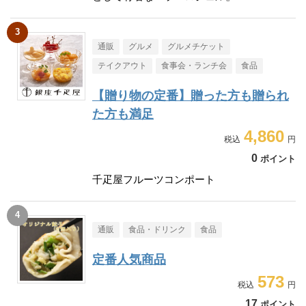
通販
グルメ
グルメチケット
テイクアウト
食事会・ランチ会
食品
【贈り物の定番】贈った方も贈られ
た方も満足
4,860
0
ポイント
千疋屋フルーツコンポート
通販
食品・ドリンク
食品
定番人気商品
573
17
ポイント