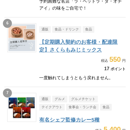
予約困難な名店「ラ・ベットラ・ダ・オチ
アイ」の味をご自宅で！
通販
食品・ドリンク
食品
【定期購入契約のお客様・配達限
定】さくらもみじミックス
550
17
ポイント
一度触れてしまうともう戻れません。
通販
グルメ
グルメチケット
テイクアウト
食事会・ランチ会
食品
有名シェフ監修カレー5種
5,400