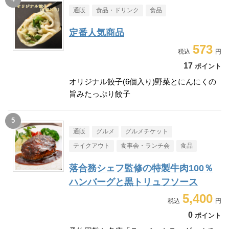
通販
食品・ドリンク
食品
定番人気商品
573
17
ポイント
オリジナル餃子(6個入り)野菜とにんにくの
旨みたっぷり餃子
通販
グルメ
グルメチケット
テイクアウト
食事会・ランチ会
食品
落合務シェフ監修の特製牛肉100％
ハンバーグと黒トリュフソース
5,400
0
ポイント