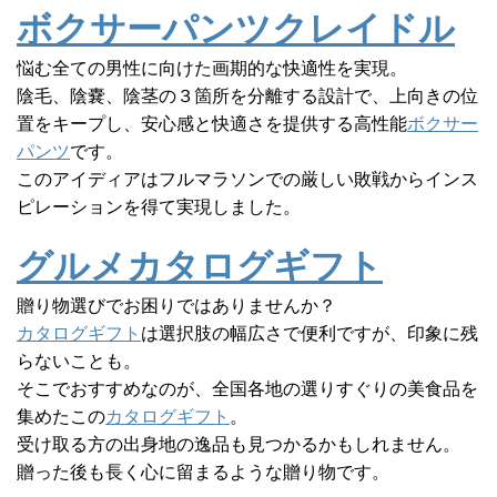
ボクサーパンツクレイドル
悩む全ての男性に向けた画期的な快適性を実現。
陰毛、陰嚢、陰茎の３箇所を分離する設計で、上向きの位
置をキープし、安心感と快適さを提供する高性能
ボクサー
パンツ
です。
このアイディアはフルマラソンでの厳しい敗戦からインス
ピレーションを得て実現しました。
グルメカタログギフト
贈り物選びでお困りではありませんか？
カタログギフト
は選択肢の幅広さで便利ですが、印象に残
らないことも。
そこでおすすめなのが、全国各地の選りすぐりの美食品を
集めたこの
カタログギフト
。
受け取る方の出身地の逸品も見つかるかもしれません。
贈った後も長く心に留まるような贈り物です。