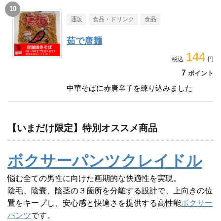
通販
食品・ドリンク
食品
茹で唐麺
144
7
ポイント
中華そばに赤唐辛子を練り込みました
【いまだけ限定】特別オススメ商品
ボクサーパンツクレイドル
悩む全ての男性に向けた画期的な快適性を実現。
陰毛、陰嚢、陰茎の３箇所を分離する設計で、上向きの位
置をキープし、安心感と快適さを提供する高性能
ボクサー
パンツ
です。