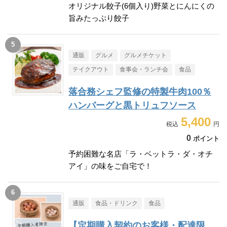
オリジナル餃子(6個入り)野菜とにんにくの
旨みたっぷり餃子
通販
グルメ
グルメチケット
テイクアウト
食事会・ランチ会
食品
落合務シェフ監修の特製牛肉100％
ハンバーグと黒トリュフソース
5,400
0
ポイント
予約困難な名店「ラ・ベットラ・ダ・オチ
アイ」の味をご自宅で！
通販
食品・ドリンク
食品
【定期購入契約のお客様・配達限