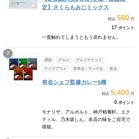
定】さくらもみじミックス
550
17
ポイント
一度触れてしまうともう戻れません。
通販
グルメ
グルメチケット
テイクアウト
食事会・ランチ会
食品
有名シェフ監修カレー5種
5,400
0
ポイント
モナリザ、アルポルト、神戸精養軒、エク
ティル、乃木坂しん。名店の味をご自宅で
堪能。