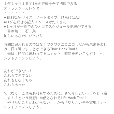
１年１ヶ月１週間1日の行動を全て把握できる
ストラテジーカレンダー
・・・・・・・
● 便利なA4サイズ ノートタイプ ひらけばA3
●ログを残せる記入スペースがたくさん
●１ヶ月が一覧できひと目でスケジュール把握ができる
一目瞭然、一石二鳥
忙しいあなたにぴったり
時間に追われるのではなくワクワクニコニコしながら未来を楽し
みに日々過ごすことができるTime Hack Tool！
「毎日、時間に追われてる…」から「時間を使いこなす！」へ
シフトチェンジしよう。
あれができない！
これもできてない！
あれもしなくちゃ…
これもあった…
ではなく、これもあれもするために、さて今日という日をどう過
ごす！？という発想に自然となれるLife Hack Tool！
「やりたいことがわからない…」から「やりたい事を実現！」へ
シフトチェンジしよう。