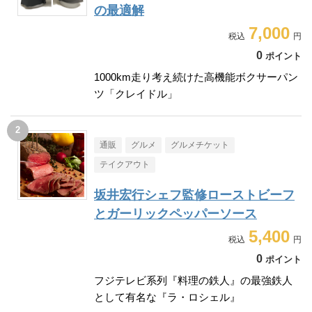
の最適解
7,000
0
ポイント
1000km走り考え続けた高機能ボクサーパン
ツ「クレイドル」
通販
グルメ
グルメチケット
テイクアウト
坂井宏行シェフ監修ローストビーフ
とガーリックペッパーソース
5,400
0
ポイント
フジテレビ系列『料理の鉄人』の最強鉄人
として有名な『ラ・ロシェル』