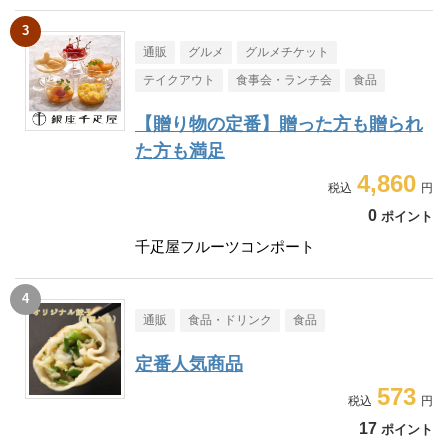
通販
グルメ
グルメチケット
テイクアウト
食事会・ランチ会
食品
【贈り物の定番】贈った方も贈られ
た方も満足
4,860
0
ポイント
千疋屋フルーツコンポート
通販
食品・ドリンク
食品
定番人気商品
573
17
ポイント