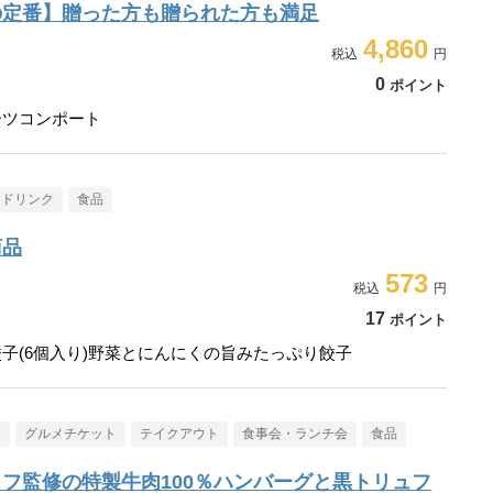
の定番】贈った方も贈られた方も満足
4,860
0
ポイント
ーツコンポート
・ドリンク
食品
商品
573
17
ポイント
子(6個入り)野菜とにんにくの旨みたっぷり餃子
メ
グルメチケット
テイクアウト
食事会・ランチ会
食品
フ監修の特製牛肉100％ハンバーグと黒トリュフ