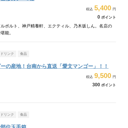
5,400
0
ポイント
アルポルト、神戸精養軒、エクティル、乃木坂しん。名店の
で堪能。
・ドリンク
食品
ゴーの産地！台南から直送「愛文マンゴー」！！
9,500
300
ポイント
・ドリンク
食品
少部位玉手箱