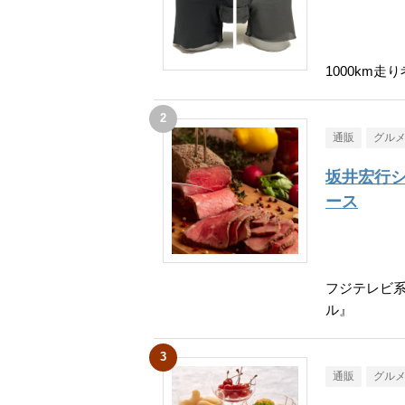
1000km
通販
グル
坂井宏行
ース
フジテレビ
ル』
通販
グル