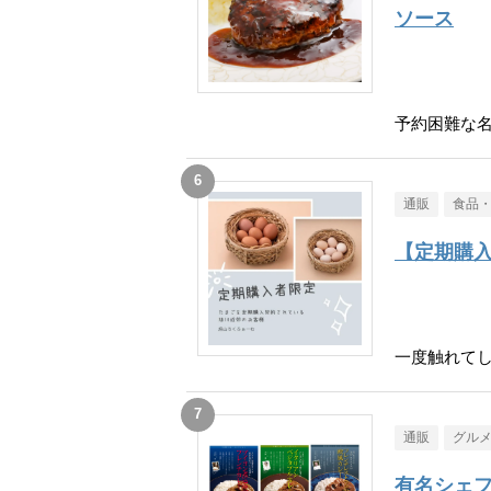
ソース
予約困難な
通販
食品
【定期購
一度触れて
通販
グル
有名シェフ