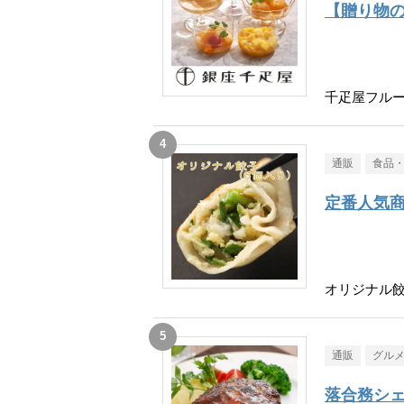
【贈り物
千疋屋フル
通販
食品
定番人気
オリジナル餃
通販
グル
落合務シェ