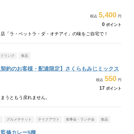
5,400
0
ポイント
名店「ラ・ベットラ・ダ・オチアイ」の味をご自宅で！
・ドリンク
食品
入契約のお客様・配達限定】さくらもみじミックス
550
17
ポイント
しまうともう戻れません。
メ
グルメチケット
テイクアウト
食事会・ランチ会
食品
監修カレー5種