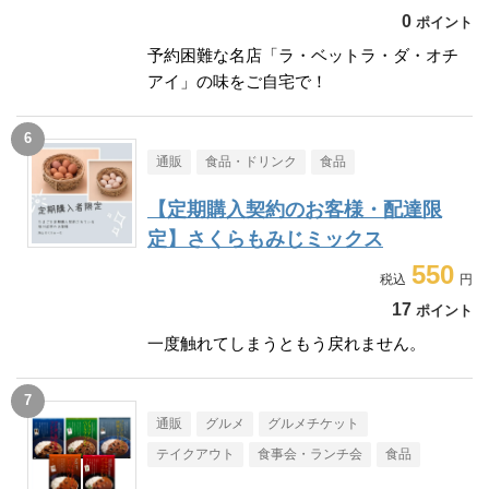
0
ポイント
予約困難な名店「ラ・ベットラ・ダ・オチ
アイ」の味をご自宅で！
通販
食品・ドリンク
食品
【定期購入契約のお客様・配達限
定】さくらもみじミックス
550
17
ポイント
一度触れてしまうともう戻れません。
通販
グルメ
グルメチケット
テイクアウト
食事会・ランチ会
食品