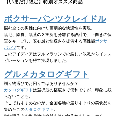
【いまだけ限定】特別オススメ商品
ボクサーパンツクレイドル
悩む全ての男性に向けた画期的な快適性を実現。
陰毛、陰嚢、陰茎の３箇所を分離する設計で、上向きの位
置をキープし、安心感と快適さを提供する高性能
ボクサー
パンツ
です。
このアイディアはフルマラソンでの厳しい敗戦からインス
ピレーションを得て実現しました。
グルメカタログギフト
贈り物選びでお困りではありませんか？
カタログギフト
は選択肢の幅広さで便利ですが、印象に残
らないことも。
そこでおすすめなのが、全国各地の選りすぐりの美食品を
集めたこの
カタログギフト
。
受け取る方の出身地の逸品も見つかるかもしれません。