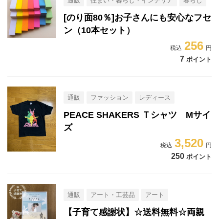
通販
住まい・暮らし・インテリア
暮らし
[のり面80％]お子さんにも安心なフセ
ン（10本セット）
256
7
ポイント
通販
ファッション
レディース
PEACE SHAKERS Ｔシャツ Mサイ
ズ
3,520
250
ポイント
通販
アート・工芸品
アート
【子育て感謝状】☆送料無料☆両親