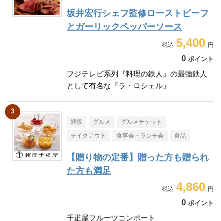
坂井宏行シェフ監修ローストビーフ
とガーリックペッパーソース
5,400
0
ポイント
フジテレビ系列『料理の鉄人』の最強鉄人
として有名な『ラ・ロシェル』
通販
グルメ
グルメチケット
テイクアウト
食事会・ランチ会
食品
【贈り物の定番】贈った方も贈られ
た方も満足
4,860
0
ポイント
千疋屋フルーツコンポート