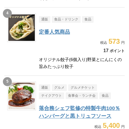
通販
食品・ドリンク
食品
定番人気商品
573
17
ポイント
オリジナル餃子(6個入り)野菜とにんにくの
旨みたっぷり餃子
通販
グルメ
グルメチケット
テイクアウト
食事会・ランチ会
食品
落合務シェフ監修の特製牛肉100％
ハンバーグと黒トリュフソース
5,400