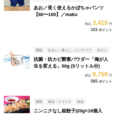
あお／長く使えるかぼちゃパンツ
【80〜100】／maku
3,410
103
ポイント
通販
住まい・暮らし・インテリア
住まい
抗菌・抗カビ酵素パウダー「俺が人
生を変える」50g (5リットル分)
9,759
585
ポイント
通販
食品・ドリンク
食品
ニンニクなし姫餃子|20g×18個入