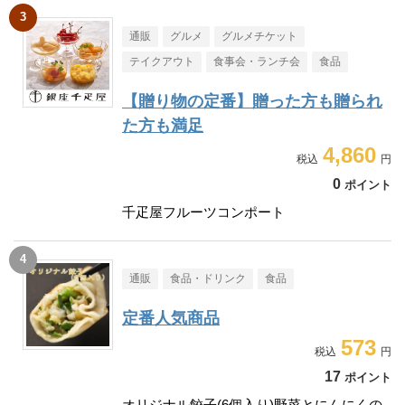
通販
グルメ
グルメチケット
テイクアウト
食事会・ランチ会
食品
【贈り物の定番】贈った方も贈られ
た方も満足
4,860
0
ポイント
千疋屋フルーツコンポート
通販
食品・ドリンク
食品
定番人気商品
573
17
ポイント
オリジナル餃子(6個入り)野菜とにんにくの