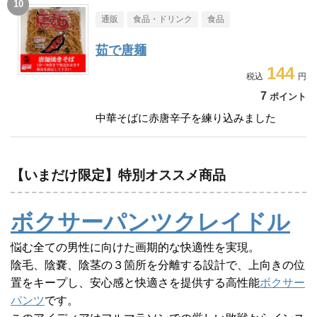
通販
食品・ドリンク
食品
茹で唐麺
144
7
ポイント
中華そばに赤唐辛子を練り込みました
【いまだけ限定】特別オススメ商品
ボクサーパンツクレイドル
悩む全ての男性に向けた画期的な快適性を実現。
陰毛、陰嚢、陰茎の３箇所を分離する設計で、上向きの位
置をキープし、安心感と快適さを提供する高性能
ボクサー
パンツ
です。