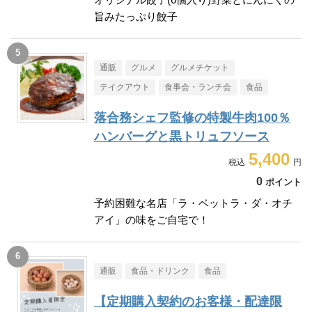
旨みたっぷり餃子
通販
グルメ
グルメチケット
テイクアウト
食事会・ランチ会
食品
落合務シェフ監修の特製牛肉100％
ハンバーグと黒トリュフソース
5,400
0
ポイント
予約困難な名店「ラ・ベットラ・ダ・オチ
アイ」の味をご自宅で！
通販
食品・ドリンク
食品
【定期購入契約のお客様・配達限