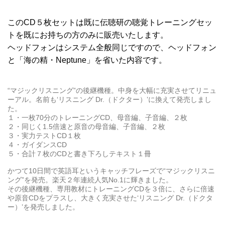
このCD５枚セットは既に伝聴研の聴覚トレーニングセッ
トを既にお持ちの方のみに販売いたします。
ヘッドフォンはシステム全般同じですので、ヘッドフォン
と「海の精・Neptune」を省いた内容です。
“マジックリスニング”の後継機種。中身を大幅に充実させてリニュ
ーアル。名前も‘リスニング Dr.（ドクター）’に換えて発売しまし
た。
１・一枚70分のトレーニングCD、母音編、子音編、２枚
２・同じく1.5倍速と原音の母音編、子音編、２枚
３・実力テストCD１枚
４・ガイダンスCD
５・合計７枚のCDと書き下ろしテキスト１冊
かつて10日間で英語耳というキャッチフレーズで“マジックリスニ
ング”を発売。楽天２年連続人気No.1に輝きました。
その後継機種、専用教材にトレーニングCDを３倍に、さらに倍速
や原音CDをプラスし、大きく充実させた‘リスニング Dr.（ドクタ
ー）’を発売しました。