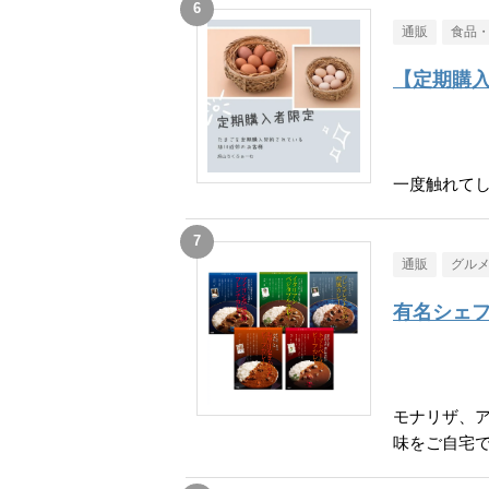
通販
食品
【定期購
一度触れて
通販
グル
有名シェフ
モナリザ、
味をご自宅