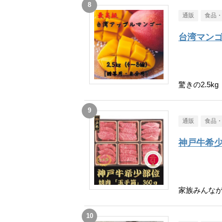
通販
食品
台湾マン
驚きの2.5kg
通販
食品
神戸牛希
家族みんな