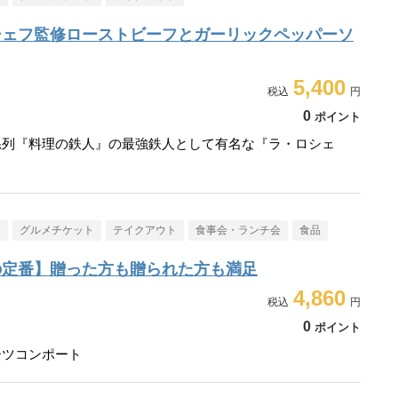
シェフ監修ローストビーフとガーリックペッパーソ
5,400
0
ポイント
系列『料理の鉄人』の最強鉄人として有名な『ラ・ロシェ
メ
グルメチケット
テイクアウト
食事会・ランチ会
食品
の定番】贈った方も贈られた方も満足
4,860
0
ポイント
ーツコンポート