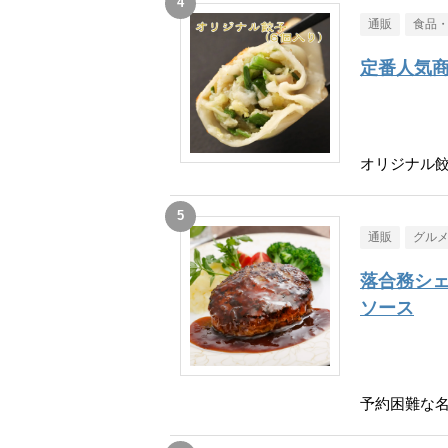
通販
食品
定番人気
オリジナル餃
通販
グル
落合務シェ
ソース
予約困難な