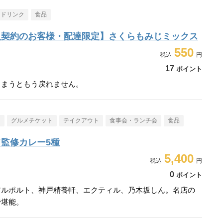
・ドリンク
食品
入契約のお客様・配達限定】さくらもみじミックス
550
17
ポイント
しまうともう戻れません。
メ
グルメチケット
テイクアウト
食事会・ランチ会
食品
監修カレー5種
5,400
0
ポイント
アルポルト、神戸精養軒、エクティル、乃木坂しん。名店の
で堪能。