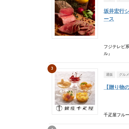
坂井宏行
ース
フジテレビ
ル』
通販
グル
【贈り物
千疋屋フル