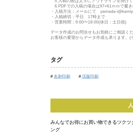
5.入稿の際は文字にアウトラインを掛け
6.PDFでの入稿の場合は97×61ｍｍで書
・入稿方法：メールにて yamada-i@kamiya-h
・入稿締切：平日 17時まで
・営業時間：9:00〜18:00(休日：土日祝)
データ作成のお問合せもお気軽にご相談く
お客様の要望からデータ作成も承ります。(※
タグ
名刺印刷
活版印刷
みんなでお得にお買い物できるツクツ
ング