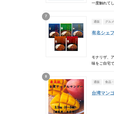
一度触れて
通販
グル
有名シェフ
モナリザ、
味をご自宅
通販
食品
台湾マン