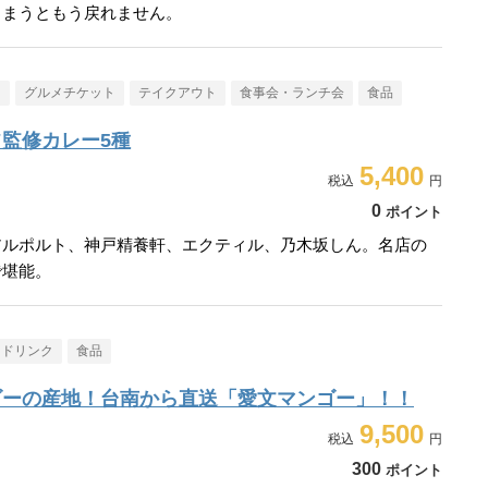
しまうともう戻れません。
メ
グルメチケット
テイクアウト
食事会・ランチ会
食品
監修カレー5種
5,400
0
ポイント
アルポルト、神戸精養軒、エクティル、乃木坂しん。名店の
で堪能。
・ドリンク
食品
ゴーの産地！台南から直送「愛文マンゴー」！！
9,500
300
ポイント