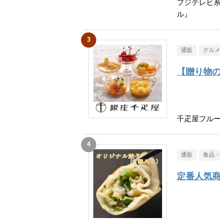
フジテレビ
ル』
通販
グル
【贈り物
千疋屋フル
通販
食品
定番人気