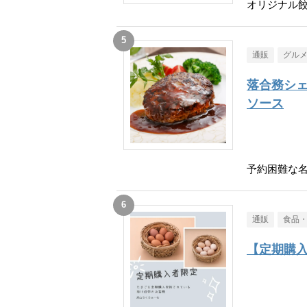
オリジナル餃
通販
グル
落合務シェ
ソース
予約困難な
通販
食品
【定期購