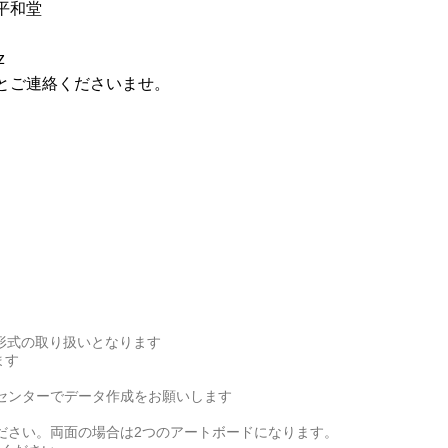
平和堂
z
とご連絡くださいませ。
)・pdf形式の取り扱いとなります
ます
右センターでデータ作成をお願いします
ださい。両面の場合は2つのアートボードになります。