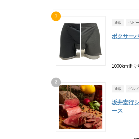
通販
ベビ
ボクサーパ
1000km
通販
グル
坂井宏行
ース