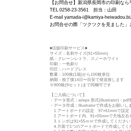
【お問合せ】新潟県長岡市の印刷なら
TEL 0258-23-3561 担当：山田
E-mail yamada-i@kamiya-heiwadou.bi
お問合せの際「ツクツクを見ました」
■活版印刷サービス■
サイズ：名刺サイズ(91×55mm)
紙：クレーンレトラ、スノーホワイト
印刷：一色刷り
印圧：ハードプレス
数量：100枚(1箱)から100枚単位
納期：校了後14日〜目安で発送致します
※900枚(9セット)まで同梱可です
【ご入稿について】
・データ形式：ai/eps 形式(Illustrator
・データ作成：Illustratorで作成をお願いし
1.アートボードの設定 97×61mmで設定
2.アートボード内、91×55mmで天地左
3.トンボは91×55ｍｍで作成してください
4.片面で1つのアートボードで作成してく