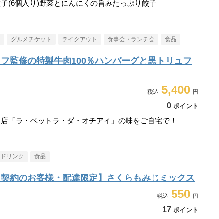
子(6個入り)野菜とにんにくの旨みたっぷり餃子
メ
グルメチケット
テイクアウト
食事会・ランチ会
食品
フ監修の特製牛肉100％ハンバーグと黒トリュフ
5,400
0
ポイント
名店「ラ・ベットラ・ダ・オチアイ」の味をご自宅で！
・ドリンク
食品
入契約のお客様・配達限定】さくらもみじミックス
550
17
ポイント