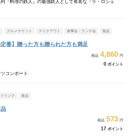
系列『料理の鉄人』の最強鉄人として有名な『ラ・ロシェ
メ
グルメチケット
テイクアウト
食事会・ランチ会
食品
の定番】贈った方も贈られた方も満足
4,860
0
ポイント
ーツコンポート
・ドリンク
食品
商品
573
17
ポイント