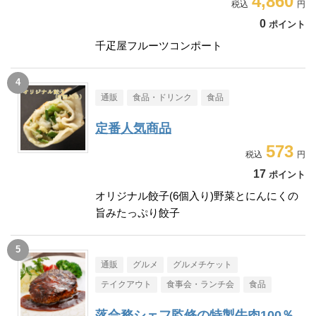
4,860
0
ポイント
千疋屋フルーツコンポート
通販
食品・ドリンク
食品
定番人気商品
573
17
ポイント
オリジナル餃子(6個入り)野菜とにんにくの
旨みたっぷり餃子
通販
グルメ
グルメチケット
テイクアウト
食事会・ランチ会
食品
落合務シェフ監修の特製牛肉100％