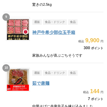
驚きの2.5kg
通販
食品・ドリンク
食品
神戸牛希少部位玉手箱
9,900
300
ポイント
家族みんなが喜ぶごちそうです
通販
食品・ドリンク
食品
茹で唐麺
144
7
ポイント
中華そばに赤唐辛子を練り込みました