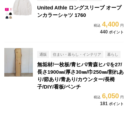
United Athle ロングスリーブ オープ
ンカラーシャツ 1760
4,400
440
ポイント
通販
住まい・暮らし・インテリア
暮らし
無垢材/一枚板/青ヒバ/青森ヒバ/を27/
長さ1900㎜/厚さ30㎜/巾250㎜/割れあ
り/節あり/青あり/カウンター/長椅
子/DIY/看板/ベンチ
6,050
181
ポイント