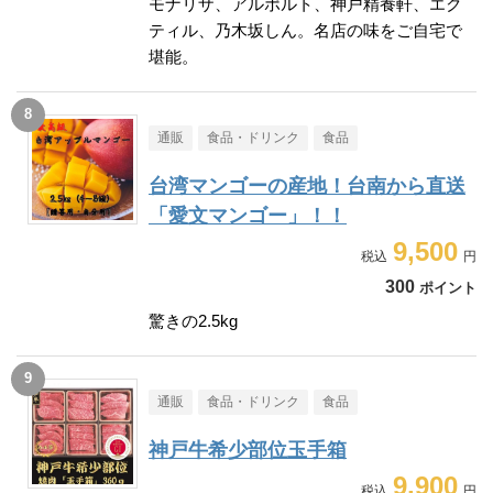
モナリザ、アルポルト、神戸精養軒、エク
ティル、乃木坂しん。名店の味をご自宅で
堪能。
通販
食品・ドリンク
食品
台湾マンゴーの産地！台南から直送
「愛文マンゴー」！！
9,500
300
ポイント
驚きの2.5kg
通販
食品・ドリンク
食品
神戸牛希少部位玉手箱
9,900