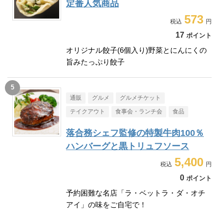
定番人気商品
573
17
ポイント
オリジナル餃子(6個入り)野菜とにんにくの
旨みたっぷり餃子
通販
グルメ
グルメチケット
テイクアウト
食事会・ランチ会
食品
落合務シェフ監修の特製牛肉100％
ハンバーグと黒トリュフソース
5,400
0
ポイント
予約困難な名店「ラ・ベットラ・ダ・オチ
アイ」の味をご自宅で！