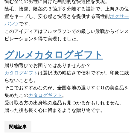
悩む全ての男性に向けた画期的な快適性を実現。
陰毛、陰嚢、陰茎の３箇所を分離する設計で、上向きの位
置をキープし、安心感と快適さを提供する高性能
ボクサー
パンツ
です。
このアイディアはフルマラソンでの厳しい敗戦からインス
ピレーションを得て実現しました。
グルメカタログギフト
贈り物選びでお困りではありませんか？
カタログギフト
は選択肢の幅広さで便利ですが、印象に残
らないことも。
そこでおすすめなのが、全国各地の選りすぐりの美食品を
集めたこの
カタログギフト
。
受け取る方の出身地の逸品も見つかるかもしれません。
贈った後も長く心に留まるような贈り物です。
関連記事