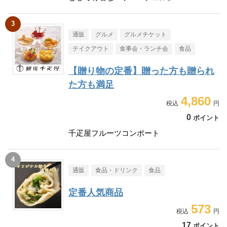
通販
グルメ
グルメチケット
テイクアウト
食事会・ランチ会
食品
【贈り物の定番】贈った方も贈られ
た方も満足
4,860
0
ポイント
千疋屋フルーツコンポート
通販
食品・ドリンク
食品
定番人気商品
573
17
ポイント