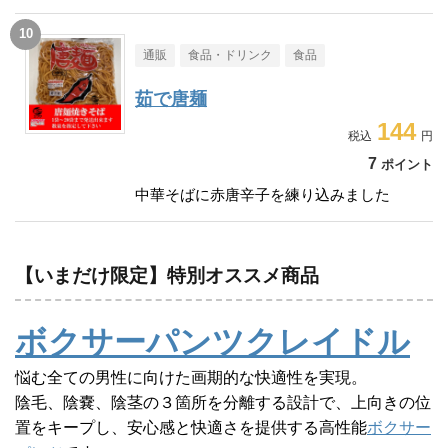
通販
食品・ドリンク
食品
茹で唐麺
144
7
ポイント
中華そばに赤唐辛子を練り込みました
【いまだけ限定】特別オススメ商品
ボクサーパンツクレイドル
悩む全ての男性に向けた画期的な快適性を実現。
陰毛、陰嚢、陰茎の３箇所を分離する設計で、上向きの位
置をキープし、安心感と快適さを提供する高性能
ボクサー