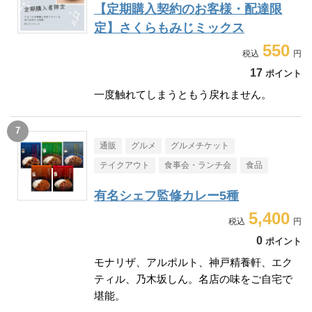
【定期購入契約のお客様・配達限
定】さくらもみじミックス
550
17
ポイント
一度触れてしまうともう戻れません。
通販
グルメ
グルメチケット
テイクアウト
食事会・ランチ会
食品
有名シェフ監修カレー5種
5,400
0
ポイント
モナリザ、アルポルト、神戸精養軒、エク
ティル、乃木坂しん。名店の味をご自宅で
堪能。