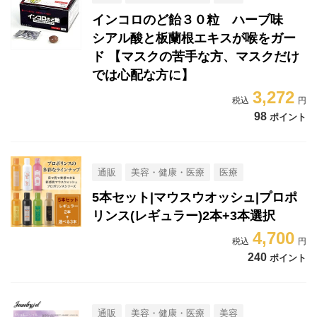
インコロのど飴３０粒 ハーブ味
シアル酸と板蘭根エキスが喉をガー
ド 【マスクの苦手な方、マスクだけ
では心配な方に】
3,272
98
ポイント
通販
美容・健康・医療
医療
5本セット|マウスウオッシュ|プロポ
リンス(レギュラー)2本+3本選択
4,700
240
ポイント
通販
美容・健康・医療
美容