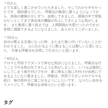
＊ISさん
とても楽しく過ごさせていただきました。そしてわかりやすかっ
たです。期待通りでした。 呼吸法の教室に通うようになってか
ら、持病の腰痛が少しずつ、改善してきました。講座の中で背筋
がピンとしてきて体全体の機能が向上してきたような気がしま
す。 また教室に通う前までは、人間関係が大変だったのですが、
皆様に感謝できるようになりました。ありがとうございました。
＊SSさん
自分が教える立場になった時、またまだ身に付いていないことが
わかりました。 人にわかるように教えることは難しいと思いまし
た。 今後も呼吸法を活用して行きたいと思います。
＊MSさん
アロマと丹田フラダンスで幸せな気分になりました。呼吸法を行
うことでやる気が出てきたような気がしました。 いつもは後回し
にしてしまう後片付けですが、家に帰ると急に片付けが自然にで
きるようになり驚きました。呼吸法、丹田フラダンスやアロマを
続け、毎日前向きに過ごせるようにしたいです。 なりたい自分を
イメージして、呼吸法を頑張りたいと思います。
タグ