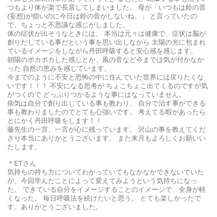
つもより体が楽で長居してしまいました。 母が「いつもは鈴の音
(妄想)が煩いのに今日は鈴の音がしないね。」 と言っていたの
で、ちょっと不思議な感じがしました。
体の症状が出そうなときには、 本当は元々は健康で、症状は脳が
創りだしている事だという事を思い出しながら 太陽の光に包まれ
ているイメージをしながら丹田呼吸すると安心感を感じます。
朝陽のポカポカした感じとか、風の音など今までは気が付かなか
った 自然の恵みを感じています。
今までのように不安と恐怖の中に住んでいた世界には戻りたくな
いです！！！ 不安になる思考が ちょこちょこ出てくるのですが気
がつくので どっぷりつかるような事にはなっていません。
病気は自分で創り出している事も教わり、 自分で治す事ができる
事も教わりましたのでとても心強いです。 考えてる暇があったら
とにかく丹田呼吸をします！！
藤先生の一言、一言が心に残っています。 沢山の事を教えてくだ
さり本当にありがとうございます。 また来月もよろしくお願いい
たします。
＊ETさん
気持ちの持ち方についてわかっていてもなかなかできないていた
が、今回学んだことによって変えてみようという気持ちになっ
た。 できている自分をイメージすることのイメージで、全身が軽
くなった。 毎日呼吸法を続けたいと思う。 とても楽しかったで
す。ありがとうございました。