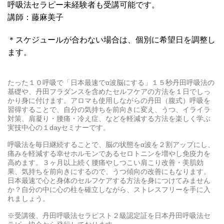
呼吸法セラピー未経験者も受講可能です。
講師：藤麻美子
＊スケジュールが合わない場合は、個別に希望日を調整し
ます。
たった１０呼吸で「日本最速でα波脳にする」１５秒丹田呼吸法の
基礎や、丹田フラダンスを含めたセルフケアの方法を１日でしっ
かり身に付けます。アロマも使用しながらの丹田（腹式）呼吸を
習得することで、自分の気持ちを前向きに変え、うつ、イライラ
対策、肩凝り・腰痛・冷え症、などを軽減する方法を楽しく学ぶ
実技中心の１dayセミナーです。
呼吸法を毎日継続することで、脳の状態をα波を２割アップにし、
痛みを軽減する幸せホルモンであるセロトニンを増やし免疫力を
高めます。３ヶ月以上続く腰痛やしつこい肩こり改善・美肌効
果、気持ちを前向きにするので、うつ傾向の改善にもなります。
日本最速で心と身体のセルフケアする方法を身につけてみません
か？自分の中に心の柱を確立しながら、ストレスフリーを手に入
れましょう。
※受講後、丹田呼吸法セラピスト２級認定証を日本丹田呼吸法セ