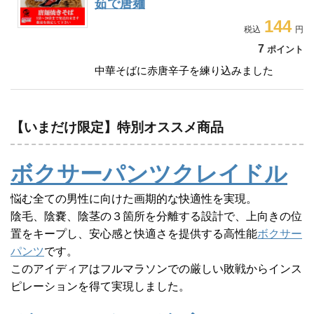
茹で唐麺
144
7
ポイント
中華そばに赤唐辛子を練り込みました
【いまだけ限定】特別オススメ商品
ボクサーパンツクレイドル
悩む全ての男性に向けた画期的な快適性を実現。
陰毛、陰嚢、陰茎の３箇所を分離する設計で、上向きの位
置をキープし、安心感と快適さを提供する高性能
ボクサー
パンツ
です。
このアイディアはフルマラソンでの厳しい敗戦からインス
ピレーションを得て実現しました。