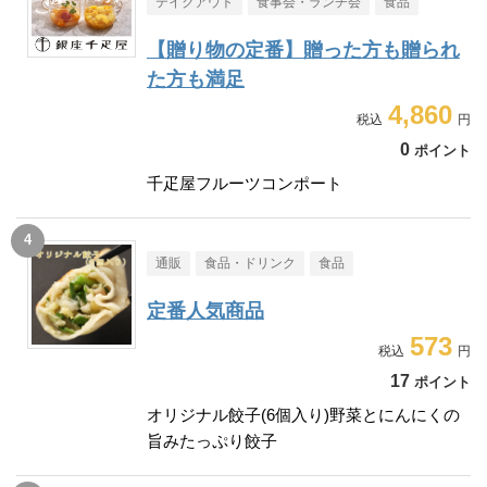
テイクアウト
食事会・ランチ会
食品
【贈り物の定番】贈った方も贈られ
た方も満足
4,860
0
ポイント
千疋屋フルーツコンポート
通販
食品・ドリンク
食品
定番人気商品
573
17
ポイント
オリジナル餃子(6個入り)野菜とにんにくの
旨みたっぷり餃子