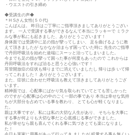
・ウエストの引き締め
◆受講生の声◆
＊H Sさん女性(５０代)
こんばんは。 昨日はご丁寧にご指導頂きましてありがとうござい
ます。 一人で受講する事ができるなんて本当にラッキーで ミラク
ルな事が私にも起きました、ありがとうございます！
身体面では受講中に足の指が攣ってしまい、 足を曲げるように教
えて頂きましたが なかなか治まらず困っていた時に 先生のご指導
で丹田呼吸法を始めた途端にスーッと治ってしまいました。
今までも足の指が攣って困った事が何度もあったので これからは
丹田呼吸法をすれば治ると思うと心強いです！
耳管開放症の症状も帰りまでに消えていましたし 帰りは歩 いて帰
ってこれました！ ありがとうございます。
また、症状に合わせた呼吸法も教えて頂きましてありがとうござ
います。
精神面では、心配事にばかり気を取られていてとても苦しかった
のですが 心配事は心の中のごく一部の事であり 本当は幸せな気持
ちが大部分を占めている事を教わり、 とても心が軽くなりまし
た。
親は大事ですが、私には私の大切な人生があり、 そちらを大事に
する事が何よりも大切な事だと心底感じる事ができました。
私が幸せなら親も喜んでくれる事に気づきとても楽になりまし
た！
今日も実家に用事があって行ってき ましたが 眩暈する事も無くい