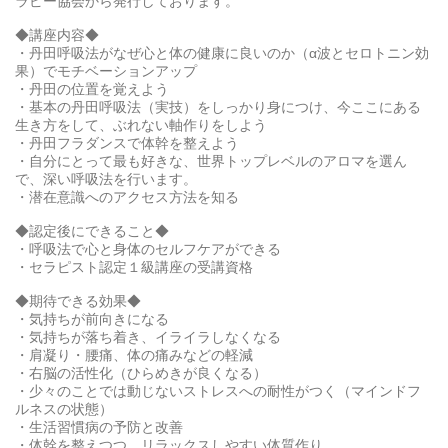
ラピー協会から発行しております。
◆講座内容◆
・丹田呼吸法がなぜ心と体の健康に良いのか（α波とセロトニン効
果）でモチベーションアップ
・丹田の位置を覚えよう
・基本の丹田呼吸法（実技）をしっかり身につけ、今ここにある
生き方をして、ぶれない軸作りをしよう
・丹田フラダンスで体幹を整えよう
・自分にとって最も好きな、世界トップレベルのアロマを選ん
で、深い呼吸法を行います。
・潜在意識へのアクセス方法を知る
◆認定後にできること◆
・呼吸法で心と身体のセルフケアができる
・セラピスト認定１級講座の受講資格
◆期待できる効果◆
・気持ちが前向きになる
・気持ちが落ち着き、イライラしなくなる
・肩凝り・腰痛、体の痛みなどの軽減
・右脳の活性化（ひらめきが良くなる）
・少々のことでは動じないストレスへの耐性がつく（マインドフ
ルネスの状態）
・生活習慣病の予防と改善
・体幹を整えつつ、リラックスしやすい体質作り