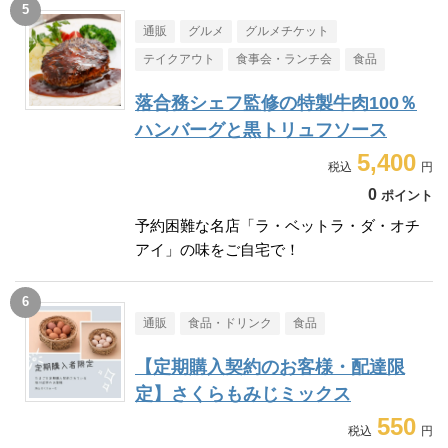
通販
グルメ
グルメチケット
テイクアウト
食事会・ランチ会
食品
落合務シェフ監修の特製牛肉100％
ハンバーグと黒トリュフソース
5,400
0
ポイント
予約困難な名店「ラ・ベットラ・ダ・オチ
アイ」の味をご自宅で！
通販
食品・ドリンク
食品
【定期購入契約のお客様・配達限
定】さくらもみじミックス
550