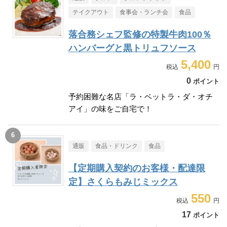
テイクアウト
食事会・ランチ会
食品
落合務シェフ監修の特製牛肉100％
ハンバーグと黒トリュフソース
5,400
0
ポイント
予約困難な名店「ラ・ベットラ・ダ・オチ
アイ」の味をご自宅で！
通販
食品・ドリンク
食品
【定期購入契約のお客様・配達限
定】さくらもみじミックス
550
17
ポイント