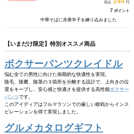
144
7
ポイント
中華そばに赤唐辛子を練り込みました
【いまだけ限定】特別オススメ商品
ボクサーパンツクレイドル
悩む全ての男性に向けた画期的な快適性を実現。
陰毛、陰嚢、陰茎の３箇所を分離する設計で、上向きの位
置をキープし、安心感と快適さを提供する高性能
ボクサー
パンツ
です。
このアイディアはフルマラソンでの厳しい敗戦からインス
ピレーションを得て実現しました。
グルメカタログギフト