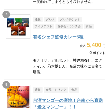
一度触れてしまうともう戻れません。
通販
グルメ
グルメチケット
テイクアウト
食事会・ランチ会
食品
有名シェフ監修カレー5種
5,400
0
ポイント
モナリザ、アルポルト、神戸精養軒、エク
ティル、乃木坂しん。名店の味をご自宅で
堪能。
通販
食品・ドリンク
食品
台湾マンゴーの産地！台南から直送
「愛文マンゴー」！！