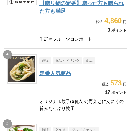
【贈り物の定番】贈った方も贈られ
た方も満足
4,860
0
ポイント
千疋屋フルーツコンポート
通販
食品・ドリンク
食品
定番人気商品
573
17
ポイント
オリジナル餃子(6個入り)野菜とにんにくの
旨みたっぷり餃子
通販
グルメ
グルメチケット