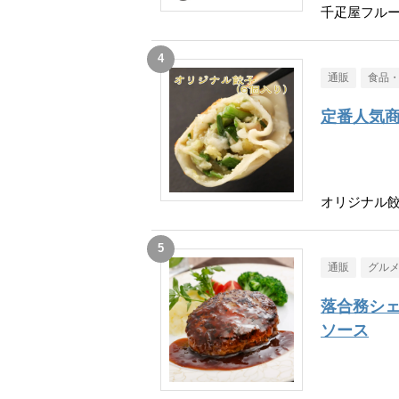
千疋屋フル
通販
食品
定番人気
オリジナル餃
通販
グル
落合務シェ
ソース