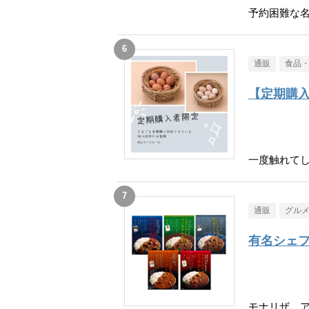
予約困難な
通販
食品
【定期購
一度触れて
通販
グル
有名シェフ
モナリザ、