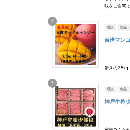
味をご自宅
通販
食品
台湾マン
驚きの2.5kg
通販
食品
神戸牛希
家族みんな