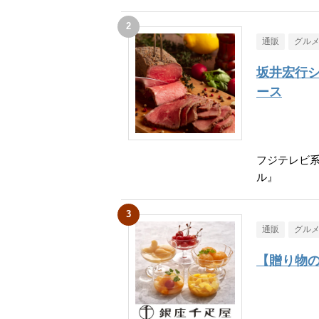
通販
グル
坂井宏行
ース
フジテレビ
ル』
通販
グル
【贈り物