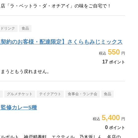
名店「ラ・ベットラ・ダ・オチアイ」の味をご自宅で！
・ドリンク
食品
入契約のお客様・配達限定】さくらもみじミックス
550
17
ポイント
しまうともう戻れません。
メ
グルメチケット
テイクアウト
食事会・ランチ会
食品
監修カレー5種
5,400
0
ポイント
アルポルト、神戸精養軒、エクティル、乃木坂しん。名店の