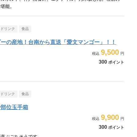
で堪能。
・ドリンク
食品
ゴーの産地！台南から直送「愛文マンゴー」！！
9,500
300
ポイント
・ドリンク
食品
少部位玉手箱
9,900
300
ポイント
が喜ぶごちそうです