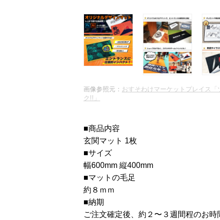
画像参照元：
おすそわけマーケットプレイス「
ク!!」
■商品内容
玄関マット 1枚
■サイズ
幅600mm 縦400mm
■マットの毛足
約８ｍｍ
■納期
ご注文確定後、約２〜３週間程のお時