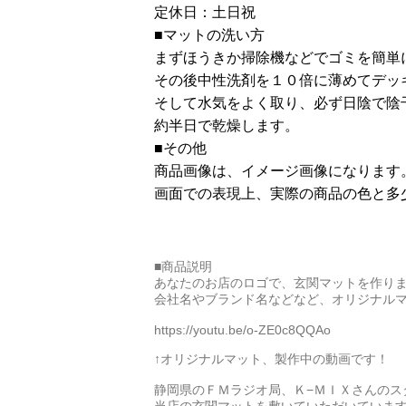
定休日：土日祝
■マットの洗い方
まずほうきか掃除機などでゴミを簡単
その後中性洗剤を１０倍に薄めてデッ
そして水気をよく取り、必ず日陰で陰
約半日で乾燥します。
■その他
商品画像は、イメージ画像になります
画面での表現上、実際の商品の色と多
■商品説明
あなたのお店のロゴで、玄関マットを作り
会社名やブランド名などなど、オリジナル
https://youtu.be/o-ZE0c8QQAo
↑オリジナルマット、製作中の動画です！
静岡県のＦＭラジオ局、Ｋ−ＭＩＸさんのス