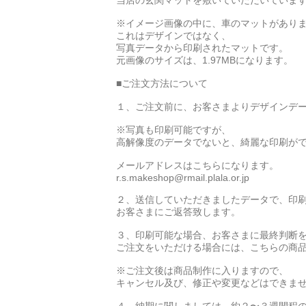
当店の玄関マットを敷いていただいていま
※イメージ画像の中に、車のマットがあり
これはデザインではなく、
写真データから印刷されたマットです。
元画像のサイズは、1.97MBになります。
■ご注文方法について
１、ご注文前に、お客さまよりデザインデ
※写真も印刷可能ですが、
高解像度のデータでないと、綺麗な印刷が
メールアドレスはこちらになります。
r.s.makeshop@rmail.plala.or.jp
２、送信していただきましたデータで、印
お客さまにご返答致します。
３、印刷可能な場合、お客さまに最終判断
ご注文をいただける場合には、こちらの商
※ご注文後は商品制作に入りますので、
キャンセル及び、修正や変更などはできま