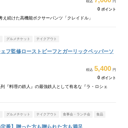
0
ポイント
走り考え続けた高機能ボクサーパンツ「クレイドル」
メ
グルメチケット
テイクアウト
シェフ監修ローストビーフとガーリックペッパーソ
5,400
0
ポイント
系列『料理の鉄人』の最強鉄人として有名な『ラ・ロシェ
メ
グルメチケット
テイクアウト
食事会・ランチ会
食品
の定番】贈った方も贈られた方も満足