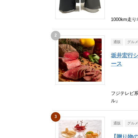
1000km
通販
グル
坂井宏行
ース
フジテレビ
ル』
通販
グル
【贈り物