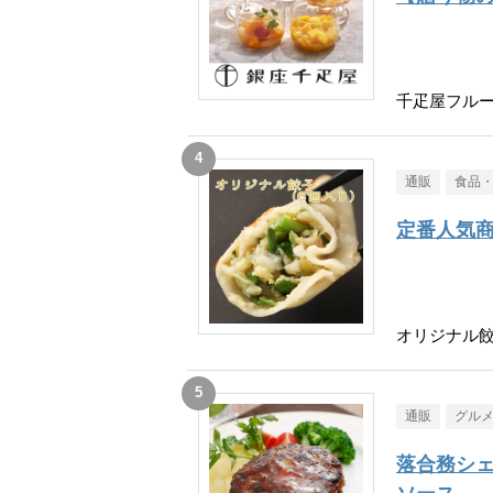
千疋屋フル
通販
食品
定番人気
オリジナル餃
通販
グル
落合務シェ