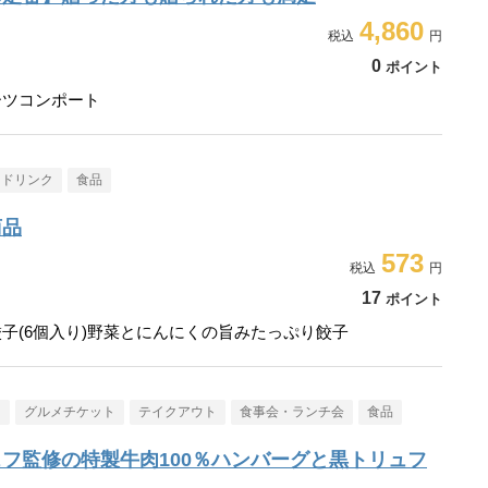
4,860
0
ポイント
ーツコンポート
・ドリンク
食品
商品
573
17
ポイント
子(6個入り)野菜とにんにくの旨みたっぷり餃子
メ
グルメチケット
テイクアウト
食事会・ランチ会
食品
フ監修の特製牛肉100％ハンバーグと黒トリュフ