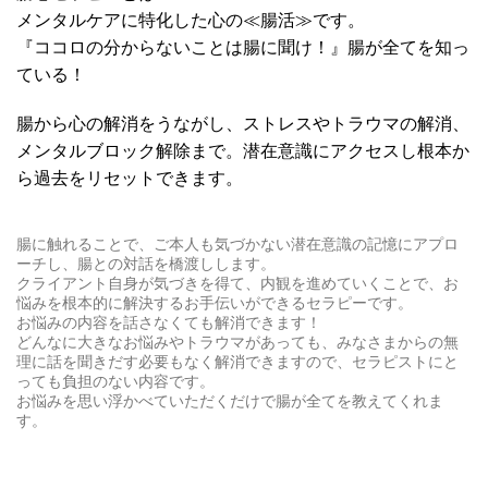
メンタルケアに特化した心の≪腸活≫です。
『ココロの分からないことは腸に聞け！』腸が全てを知っ
ている！
腸から心の解消をうながし、ストレスやトラウマの解消、
メンタルブロック解除まで。潜在意識にアクセスし根本か
ら過去をリセットできます。
腸に触れることで、ご本人も気づかない潜在意識の記憶にアプロ
ーチし、腸との対話を橋渡しします。
クライアント自身が気づきを得て、内観を進めていくことで、お
悩みを根本的に解決するお手伝いができるセラピーです。
お悩みの内容を話さなくても解消できます！
どんなに大きなお悩みやトラウマがあっても、みなさまからの無
理に話を聞きだす必要もなく解消できますので、セラピストにと
っても負担のない内容です。
お悩みを思い浮かべていただくだけで腸が全てを教えてくれま
す。