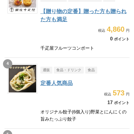
【贈り物の定番】贈った方も贈られ
た方も満足
4,860
0
ポイント
千疋屋フルーツコンポート
通販
食品・ドリンク
食品
定番人気商品
573
17
ポイント
オリジナル餃子(6個入り)野菜とにんにくの
旨みたっぷり餃子