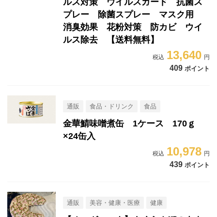
ルス対策 ウイルスガード 抗菌ス
プレー 除菌スプレー マスク用
消臭効果 花粉対策 防カビ ウイ
ルス除去 【送料無料】
13,640
409
ポイント
通販
食品・ドリンク
食品
金華鯖味噌煮缶 1ケース 170ｇ
×24缶入
10,978
439
ポイント
通販
美容・健康・医療
健康