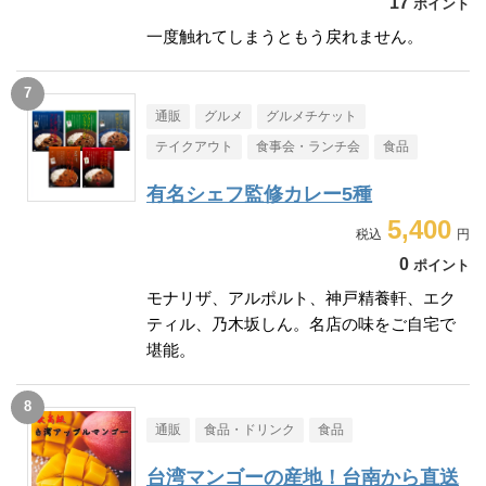
17
ポイント
一度触れてしまうともう戻れません。
通販
グルメ
グルメチケット
テイクアウト
食事会・ランチ会
食品
有名シェフ監修カレー5種
5,400
0
ポイント
モナリザ、アルポルト、神戸精養軒、エク
ティル、乃木坂しん。名店の味をご自宅で
堪能。
通販
食品・ドリンク
食品
台湾マンゴーの産地！台南から直送