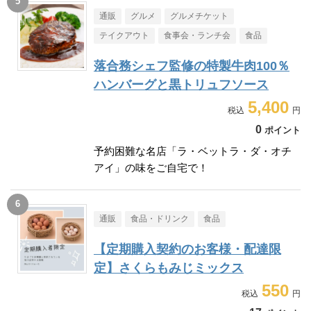
通販
グルメ
グルメチケット
テイクアウト
食事会・ランチ会
食品
落合務シェフ監修の特製牛肉100％
ハンバーグと黒トリュフソース
5,400
0
ポイント
予約困難な名店「ラ・ベットラ・ダ・オチ
アイ」の味をご自宅で！
通販
食品・ドリンク
食品
【定期購入契約のお客様・配達限
定】さくらもみじミックス
550