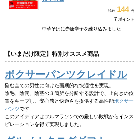
144
7
ポイント
中華そばに赤唐辛子を練り込みました
【いまだけ限定】特別オススメ商品
ボクサーパンツクレイドル
悩む全ての男性に向けた画期的な快適性を実現。
陰毛、陰嚢、陰茎の３箇所を分離する設計で、上向きの位
置をキープし、安心感と快適さを提供する高性能
ボクサー
パンツ
です。
このアイディアはフルマラソンでの厳しい敗戦からインス
ピレーションを得て実現しました。