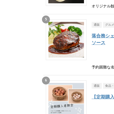
オリジナル餃
通販
グル
落合務シェ
ソース
予約困難な
通販
食品
【定期購