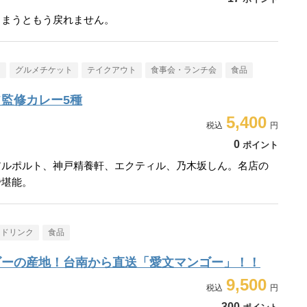
しまうともう戻れません。
メ
グルメチケット
テイクアウト
食事会・ランチ会
食品
監修カレー5種
5,400
0
ポイント
アルポルト、神戸精養軒、エクティル、乃木坂しん。名店の
で堪能。
・ドリンク
食品
ゴーの産地！台南から直送「愛文マンゴー」！！
9,500
300