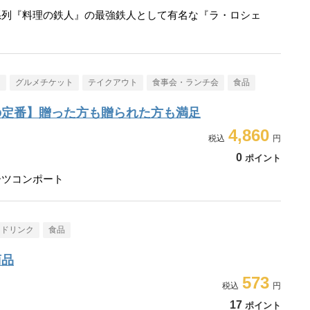
系列『料理の鉄人』の最強鉄人として有名な『ラ・ロシェ
メ
グルメチケット
テイクアウト
食事会・ランチ会
食品
の定番】贈った方も贈られた方も満足
4,860
0
ポイント
ーツコンポート
・ドリンク
食品
商品
573
17
ポイント