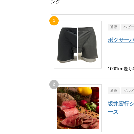
ング
通販
ベビ
ボクサーパ
1000km
通販
グル
坂井宏行
ース