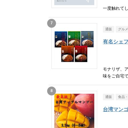
一度触れて
通販
グル
有名シェフ
モナリザ、
味をご自宅
通販
食品
台湾マン