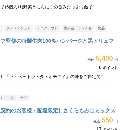
子(6個入り)野菜とにんにくの旨みたっぷり餃子
メ
グルメチケット
テイクアウト
食事会・ランチ会
食品
フ監修の特製牛肉100％ハンバーグと黒トリュフ
5,400
0
ポイント
名店「ラ・ベットラ・ダ・オチアイ」の味をご自宅で！
・ドリンク
食品
入契約のお客様・配達限定】さくらもみじミックス
550
17
ポイント