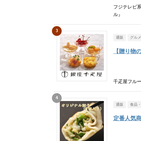
フジテレビ
ル』
通販
グル
【贈り物
千疋屋フル
通販
食品
定番人気