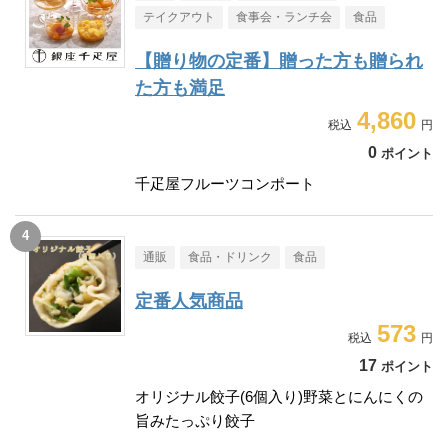
テイクアウト
食事会・ランチ会
食品
【贈り物の定番】贈った方も贈られ
た方も満足
4,860
0
ポイント
千疋屋フルーツコンポート
通販
食品・ドリンク
食品
定番人気商品
573
17
ポイント
オリジナル餃子(6個入り)野菜とにんにくの
旨みたっぷり餃子