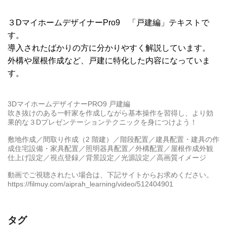
３DマイホームデザイナーPro9 「戸建編」テキストで
す。
導入されたばかりの方に分かりやすく解説しています。
外構や屋根作成など、戸建に特化した内容になっていま
す。
3DマイホームデザイナーPRO9 戸建編
吹き抜けのある一軒家を作成しながら基本操作を習得し、より効
果的な３Dプレゼンテーションテクニックを身につけよう！
敷地作成／間取り作成（2 階建）／階段配置／建具配置・建具の作
成住宅設備・家具配置／照明器具配置／外構配置／屋根作成外観
仕上げ設定／視点登録／背景設定／光源設定／高画質イメージ
動画でご視聴されたい場合は、下記サイトからお求めください。
https://filmuy.com/aiprah_learning/video/512404901
タグ