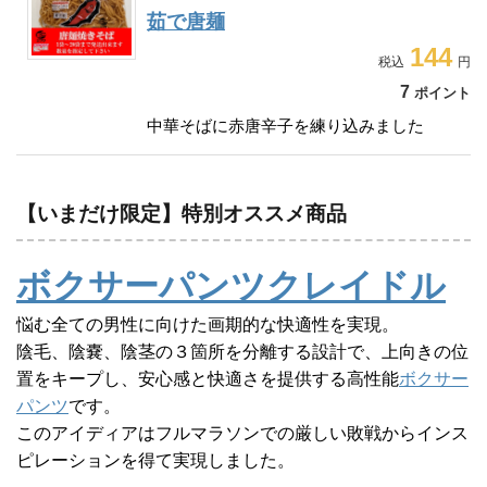
茹で唐麺
144
7
ポイント
中華そばに赤唐辛子を練り込みました
【いまだけ限定】特別オススメ商品
ボクサーパンツクレイドル
悩む全ての男性に向けた画期的な快適性を実現。
陰毛、陰嚢、陰茎の３箇所を分離する設計で、上向きの位
置をキープし、安心感と快適さを提供する高性能
ボクサー
パンツ
です。
このアイディアはフルマラソンでの厳しい敗戦からインス
ピレーションを得て実現しました。