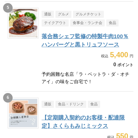
通販
グルメ
グルメチケット
テイクアウト
食事会・ランチ会
食品
落合務シェフ監修の特製牛肉100％
ハンバーグと黒トリュフソース
5,400
0
ポイント
予約困難な名店「ラ・ベットラ・ダ・オチ
アイ」の味をご自宅で！
通販
食品・ドリンク
食品
【定期購入契約のお客様・配達限
定】さくらもみじミックス
550