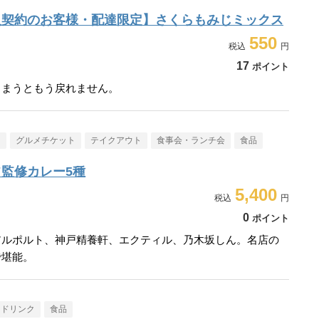
入契約のお客様・配達限定】さくらもみじミックス
550
17
ポイント
しまうともう戻れません。
メ
グルメチケット
テイクアウト
食事会・ランチ会
食品
監修カレー5種
5,400
0
ポイント
アルポルト、神戸精養軒、エクティル、乃木坂しん。名店の
で堪能。
・ドリンク
食品