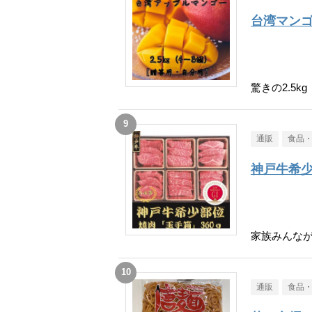
台湾マン
驚きの2.5kg
通販
食品
神戸牛希
家族みんな
通販
食品