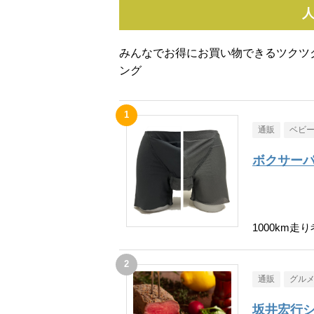
みんなでお得にお買い物できるツクツ
ング
通販
ベビ
ボクサーパ
1000km
通販
グル
坂井宏行