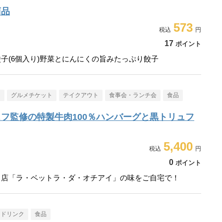
商品
573
17
ポイント
子(6個入り)野菜とにんにくの旨みたっぷり餃子
メ
グルメチケット
テイクアウト
食事会・ランチ会
食品
フ監修の特製牛肉100％ハンバーグと黒トリュフ
5,400
0
ポイント
名店「ラ・ベットラ・ダ・オチアイ」の味をご自宅で！
・ドリンク
食品