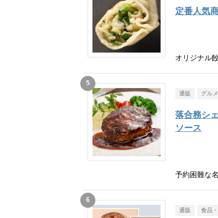
定番人気
オリジナル餃
通販
グル
落合務シェ
ソース
予約困難な
通販
食品