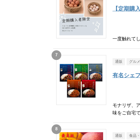
【定期購
一度触れて
通販
グル
有名シェフ
モナリザ、
味をご自宅
通販
食品