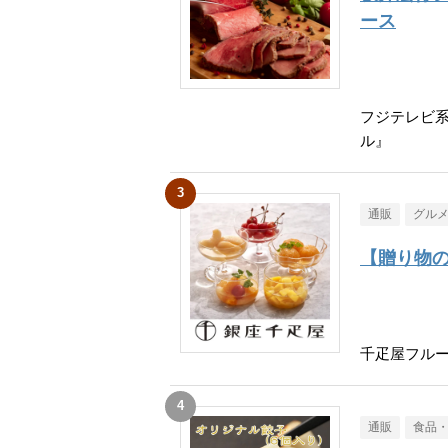
ース
フジテレビ
ル』
通販
グル
【贈り物
千疋屋フル
通販
食品