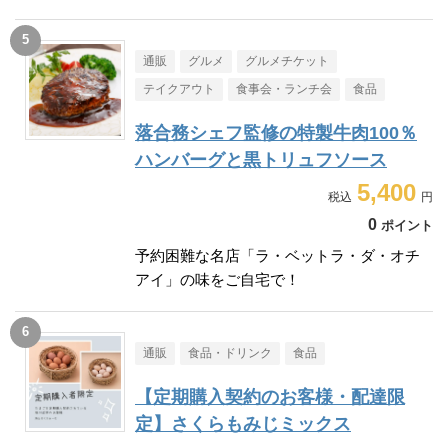
通販
グルメ
グルメチケット
テイクアウト
食事会・ランチ会
食品
落合務シェフ監修の特製牛肉100％
ハンバーグと黒トリュフソース
5,400
0
ポイント
予約困難な名店「ラ・ベットラ・ダ・オチ
アイ」の味をご自宅で！
通販
食品・ドリンク
食品
【定期購入契約のお客様・配達限
定】さくらもみじミックス