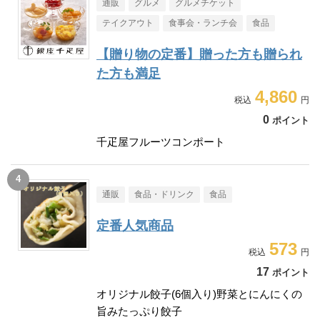
通販
グルメ
グルメチケット
テイクアウト
食事会・ランチ会
食品
【贈り物の定番】贈った方も贈られ
た方も満足
4,860
0
ポイント
千疋屋フルーツコンポート
通販
食品・ドリンク
食品
定番人気商品
573
17
ポイント
オリジナル餃子(6個入り)野菜とにんにくの
旨みたっぷり餃子