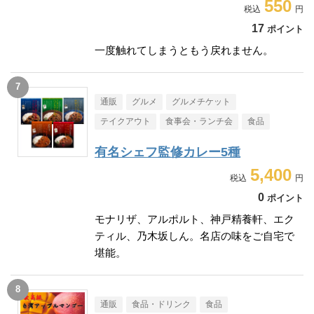
550
17
ポイント
一度触れてしまうともう戻れません。
通販
グルメ
グルメチケット
テイクアウト
食事会・ランチ会
食品
有名シェフ監修カレー5種
5,400
0
ポイント
モナリザ、アルポルト、神戸精養軒、エク
ティル、乃木坂しん。名店の味をご自宅で
堪能。
通販
食品・ドリンク
食品