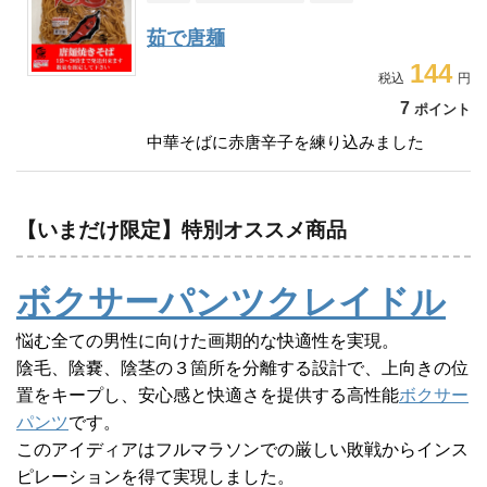
茹で唐麺
144
7
ポイント
中華そばに赤唐辛子を練り込みました
【いまだけ限定】特別オススメ商品
ボクサーパンツクレイドル
悩む全ての男性に向けた画期的な快適性を実現。
陰毛、陰嚢、陰茎の３箇所を分離する設計で、上向きの位
置をキープし、安心感と快適さを提供する高性能
ボクサー
パンツ
です。
このアイディアはフルマラソンでの厳しい敗戦からインス
ピレーションを得て実現しました。