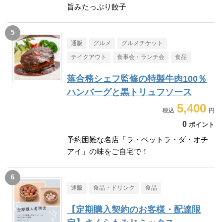
旨みたっぷり餃子
通販
グルメ
グルメチケット
テイクアウト
食事会・ランチ会
食品
落合務シェフ監修の特製牛肉100％
ハンバーグと黒トリュフソース
5,400
0
ポイント
予約困難な名店「ラ・ベットラ・ダ・オチ
アイ」の味をご自宅で！
通販
食品・ドリンク
食品
【定期購入契約のお客様・配達限