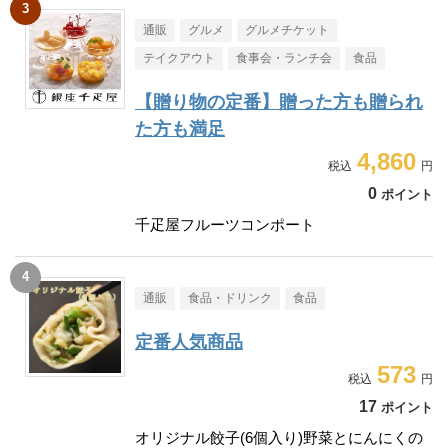
通販
グルメ
グルメチケット
テイクアウト
食事会・ランチ会
食品
【贈り物の定番】贈った方も贈られ
た方も満足
4,860
0
ポイント
千疋屋フルーツコンポート
通販
食品・ドリンク
食品
定番人気商品
573
17
ポイント
オリジナル餃子(6個入り)野菜とにんにくの