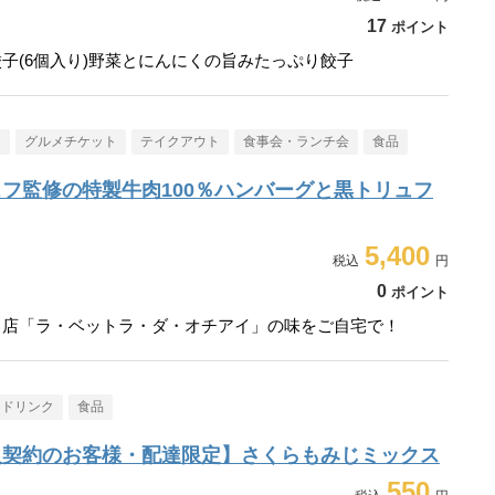
17
ポイント
子(6個入り)野菜とにんにくの旨みたっぷり餃子
メ
グルメチケット
テイクアウト
食事会・ランチ会
食品
フ監修の特製牛肉100％ハンバーグと黒トリュフ
5,400
0
ポイント
名店「ラ・ベットラ・ダ・オチアイ」の味をご自宅で！
・ドリンク
食品
入契約のお客様・配達限定】さくらもみじミックス
550