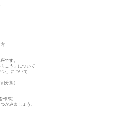
方
し方
講座です。
の向こう」について
キン」について
役割分担）
を作成）
をつかみましょう。