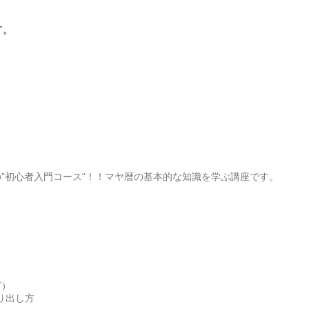
す。
”初心者入門コース“！！マヤ暦の基本的な知識を学ぶ講座です。
ど）
り出し方