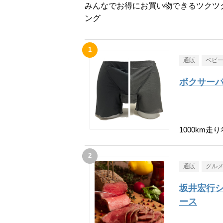
みんなでお得にお買い物できるツクツ
ング
通販
ベビ
ボクサーパ
1000km
通販
グル
坂井宏行
ース