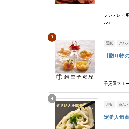
フジテレビ
ル』
通販
グル
【贈り物
千疋屋フル
通販
食品
定番人気