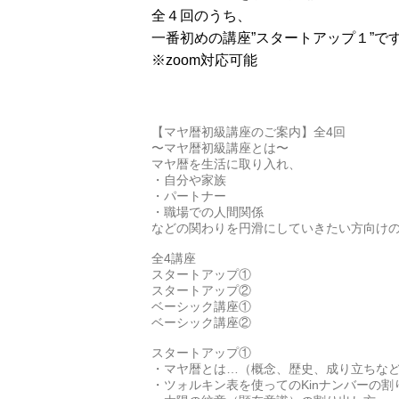
全４回のうち、
一番初めの講座”スタートアップ１”で
※zoom対応可能
【マヤ暦初級講座のご案内】全4回
〜マヤ暦初級講座とは〜
マヤ暦を生活に取り入れ、
・自分や家族
・パートナー
・職場での人間関係
などの関わりを円滑にしていきたい方向けの
全4講座
スタートアップ①
スタートアップ②
ベーシック講座①
ベーシック講座②
スタートアップ①
・マヤ暦とは…（概念、歴史、成り立ちな
・ツォルキン表を使ってのKinナンバーの割