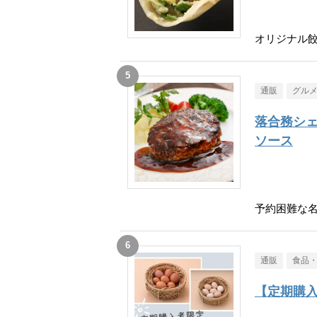
オリジナル餃
通販
グル
落合務シェ
ソース
予約困難な
通販
食品
【定期購