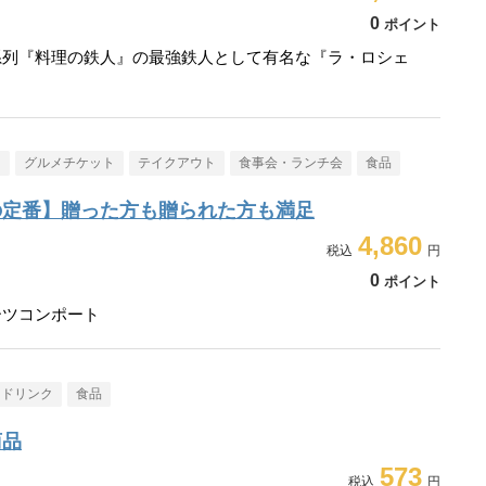
0
ポイント
系列『料理の鉄人』の最強鉄人として有名な『ラ・ロシェ
メ
グルメチケット
テイクアウト
食事会・ランチ会
食品
の定番】贈った方も贈られた方も満足
4,860
0
ポイント
ーツコンポート
・ドリンク
食品
商品
573