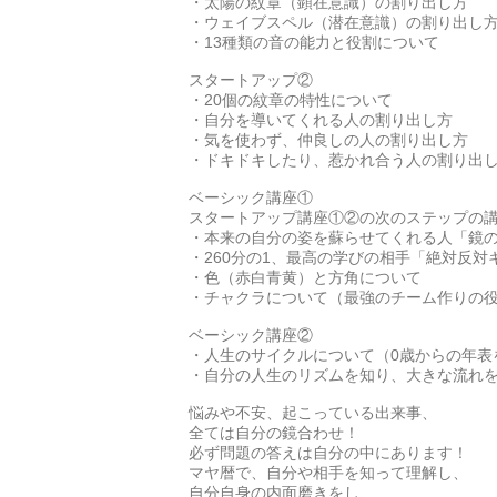
・太陽の紋章（顕在意識）の割り出し方
・ウェイブスペル（潜在意識）の割り出し
・13種類の音の能力と役割について
スタートアップ②
・20個の紋章の特性について
・自分を導いてくれる人の割り出し方
・気を使わず、仲良しの人の割り出し方
・ドキドキしたり、惹かれ合う人の割り出
ベーシック講座①
スタートアップ講座①②の次のステップの
・本来の自分の姿を蘇らせてくれる人「鏡
・260分の1、最高の学びの相手「絶対反対
・色（赤白青黄）と方角について
・チャクラについて（最強のチーム作りの
ベーシック講座②
・人生のサイクルについて（0歳からの年表
・自分の人生のリズムを知り、大きな流れ
悩みや不安、起こっている出来事、
全ては自分の鏡合わせ！
必ず問題の答えは自分の中にあります！
マヤ暦で、自分や相手を知って理解し、
自分自身の内面磨きをし、