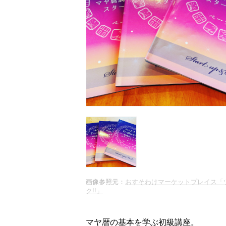
画像参照元：
おすそわけマーケットプレイス「
ク!!」
マヤ暦の基本を学ぶ初級講座。