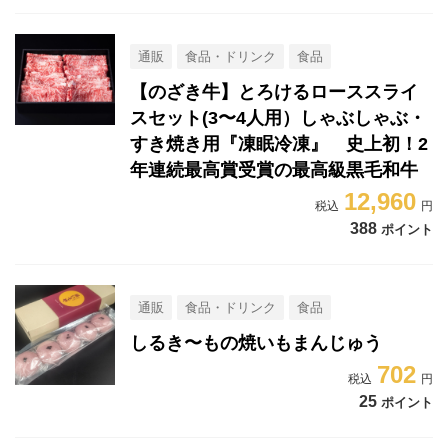
通販
食品・ドリンク
食品
【のざき牛】とろけるローススライ
スセット(3〜4人用）しゃぶしゃぶ・
すき焼き用『凍眠冷凍』 史上初！2
年連続最高賞受賞の最高級黒毛和牛
12,960
388
ポイント
通販
食品・ドリンク
食品
しるき〜もの焼いもまんじゅう
702
25
ポイント