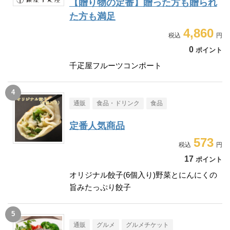
【贈り物の定番】贈った方も贈られ
た方も満足
4,860
0
ポイント
千疋屋フルーツコンポート
通販
食品・ドリンク
食品
定番人気商品
573
17
ポイント
オリジナル餃子(6個入り)野菜とにんにくの
旨みたっぷり餃子
通販
グルメ
グルメチケット