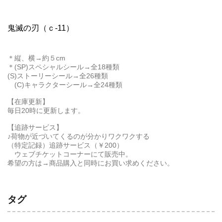
鬼滅の刃（ｃ-11）
＊縦、横→約５cm
＊(SP)スペシャルシール→全18種類
(S)ストーリーシール→全26種類
(C)キャラクターシール→全24種類
【在庫更新】
毎日20時に更新します。
【追跡サービス】
♪荷物が近づいてくるのが分かりワクワクする
（特定記録）追跡サービス（￥200）
ウェブチケットコーナーにて販売中。
希望の方は→商品購入と同時にお買い求めください。
タグ