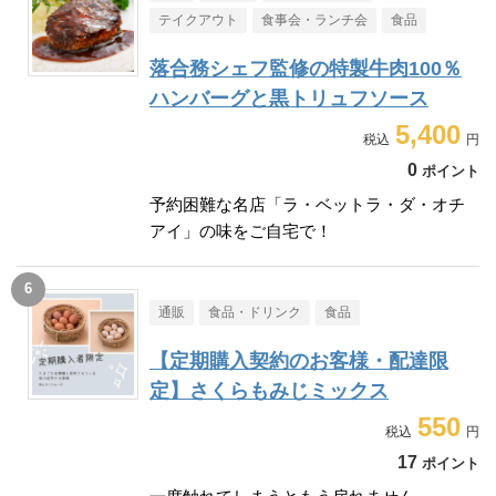
テイクアウト
食事会・ランチ会
食品
落合務シェフ監修の特製牛肉100％
ハンバーグと黒トリュフソース
5,400
0
ポイント
予約困難な名店「ラ・ベットラ・ダ・オチ
アイ」の味をご自宅で！
通販
食品・ドリンク
食品
【定期購入契約のお客様・配達限
定】さくらもみじミックス
550
17
ポイント