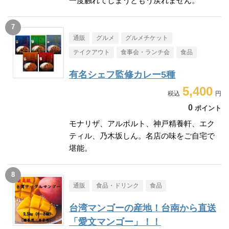
一度触れてしまうともう戻れません。
通販
グルメ
グルメチケット
テイクアウト
食事会・ランチ会
食品
有名シェフ監修カレー5種
5,400
0
ポイント
モナリザ、アルポルト、神戸精養軒、エク
ティル、乃木坂しん。名店の味をご自宅で
堪能。
通販
食品・ドリンク
食品
台湾マンゴーの産地！台南から直送
「愛文マンゴー」！！