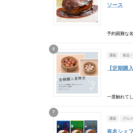
ソース
予約困難な
通販
食品
【定期購
一度触れて
通販
グル
有名シェフ