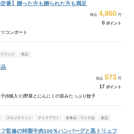
の定番】贈った方も贈られた方も満足
4,860
0
ポイント
ーツコンポート
・ドリンク
食品
商品
573
17
ポイント
子(6個入り)野菜とにんにくの旨みたっぷり餃子
メ
グルメチケット
テイクアウト
食事会・ランチ会
食品
フ監修の特製牛肉100％ハンバーグと黒トリュフ