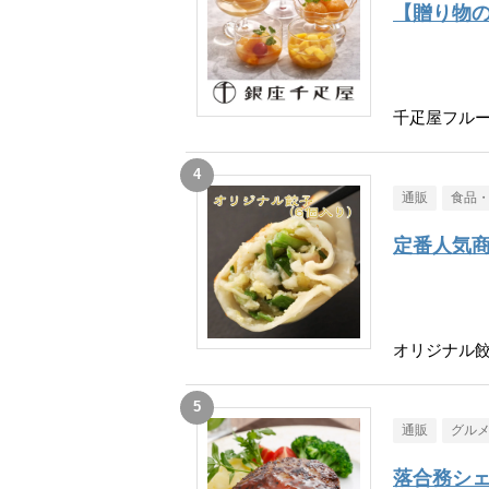
【贈り物
千疋屋フル
通販
食品
定番人気
オリジナル餃
通販
グル
落合務シェ