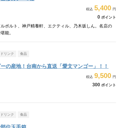
5,400
0
ポイント
アルポルト、神戸精養軒、エクティル、乃木坂しん。名店の
で堪能。
・ドリンク
食品
ゴーの産地！台南から直送「愛文マンゴー」！！
9,500
300
ポイント
・ドリンク
食品
少部位玉手箱