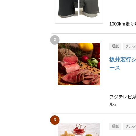
1000km
通販
グル
坂井宏行
ース
フジテレビ
ル』
通販
グル