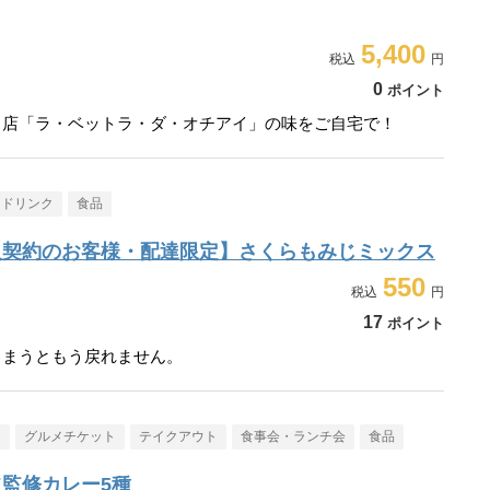
5,400
0
ポイント
名店「ラ・ベットラ・ダ・オチアイ」の味をご自宅で！
・ドリンク
食品
入契約のお客様・配達限定】さくらもみじミックス
550
17
ポイント
しまうともう戻れません。
メ
グルメチケット
テイクアウト
食事会・ランチ会
食品
監修カレー5種