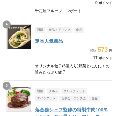
0
ポイント
千疋屋フルーツコンポート
通販
食品・ドリンク
食品
定番人気商品
573
17
ポイント
オリジナル餃子(6個入り)野菜とにんにくの
旨みたっぷり餃子
通販
グルメ
グルメチケット
テイクアウト
食事会・ランチ会
食品
落合務シェフ監修の特製牛肉100％