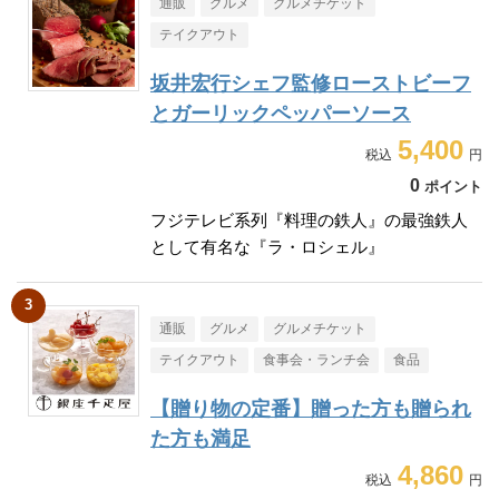
通販
グルメ
グルメチケット
テイクアウト
坂井宏行シェフ監修ローストビーフ
とガーリックペッパーソース
5,400
0
ポイント
フジテレビ系列『料理の鉄人』の最強鉄人
として有名な『ラ・ロシェル』
通販
グルメ
グルメチケット
テイクアウト
食事会・ランチ会
食品
【贈り物の定番】贈った方も贈られ
た方も満足
4,860