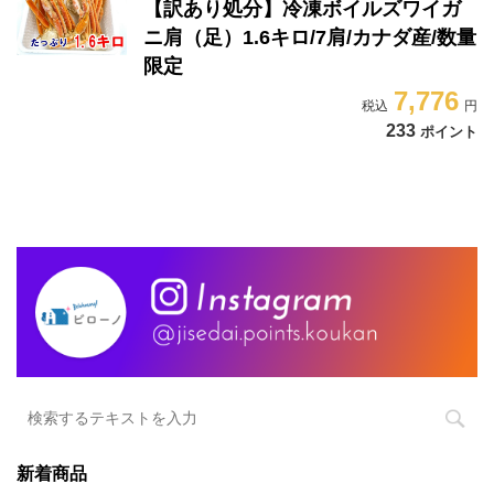
【訳あり処分】冷凍ボイルズワイガ
ニ肩（足）1.6キロ/7肩/カナダ産/数量
限定
7,776
233
ポイント
新着商品