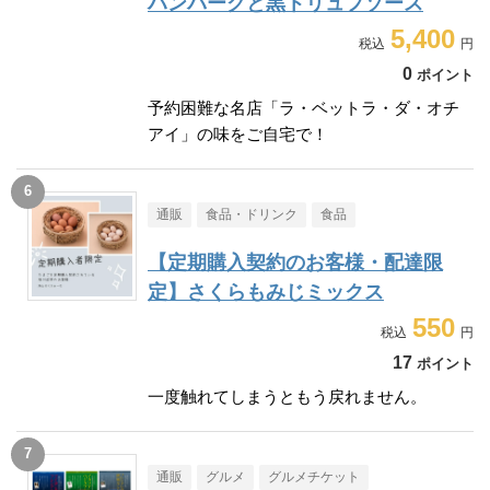
ハンバーグと黒トリュフソース
5,400
0
ポイント
予約困難な名店「ラ・ベットラ・ダ・オチ
アイ」の味をご自宅で！
通販
食品・ドリンク
食品
【定期購入契約のお客様・配達限
定】さくらもみじミックス
550
17
ポイント
一度触れてしまうともう戻れません。
通販
グルメ
グルメチケット