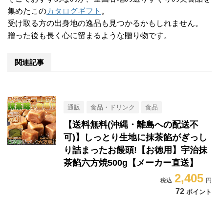
集めたこの
カタログギフト
。
受け取る方の出身地の逸品も見つかるかもしれません。
贈った後も長く心に留まるような贈り物です。
関連記事
通販
食品・ドリンク
食品
【送料無料(沖縄・離島への配送不
可)】しっとり生地に抹茶餡がぎっし
り詰まったお饅頭!【お徳用】宇治抹
茶餡六方焼500g【メーカー直送】
2,405
72
ポイント