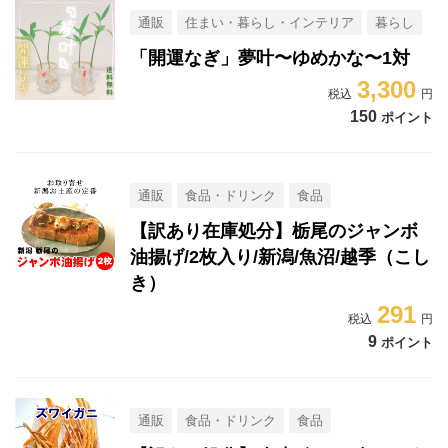
通販
住まい・暮らし・インテリア
暮らし
「開運なぎ」夢叶〜ゆめかな〜1対
3,300
150
ポイント
通販
食品・ドリンク
食品
【訳あり在庫処分】栃尾のジャンボ
油揚げ/2枚入り/新潟/魚沼/越季（こし
き）
291
9
ポイント
通販
食品・ドリンク
食品