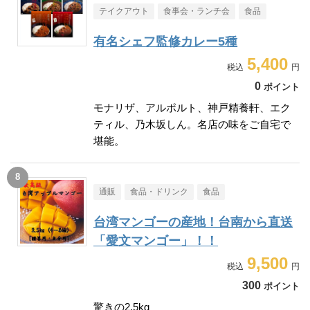
テイクアウト
食事会・ランチ会
食品
有名シェフ監修カレー5種
5,400
0
ポイント
モナリザ、アルポルト、神戸精養軒、エク
ティル、乃木坂しん。名店の味をご自宅で
堪能。
通販
食品・ドリンク
食品
台湾マンゴーの産地！台南から直送
「愛文マンゴー」！！
9,500
300
ポイント
驚きの2.5kg