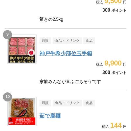
9,500
300
ポイント
驚きの2.5kg
通販
食品・ドリンク
食品
神戸牛希少部位玉手箱
9,900
300
ポイント
家族みんなが喜ぶごちそうです
通販
食品・ドリンク
食品
茹で唐麺
144