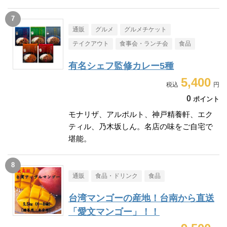
通販
グルメ
グルメチケット
テイクアウト
食事会・ランチ会
食品
有名シェフ監修カレー5種
5,400
0
ポイント
モナリザ、アルポルト、神戸精養軒、エク
ティル、乃木坂しん。名店の味をご自宅で
堪能。
通販
食品・ドリンク
食品
台湾マンゴーの産地！台南から直送
「愛文マンゴー」！！