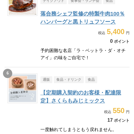
テイクアウト
食事会・ランチ会
食品
落合務シェフ監修の特製牛肉100％
ハンバーグと黒トリュフソース
5,400
0
ポイント
予約困難な名店「ラ・ベットラ・ダ・オチ
アイ」の味をご自宅で！
通販
食品・ドリンク
食品
【定期購入契約のお客様・配達限
定】さくらもみじミックス
550
17
ポイント
一度触れてしまうともう戻れません。