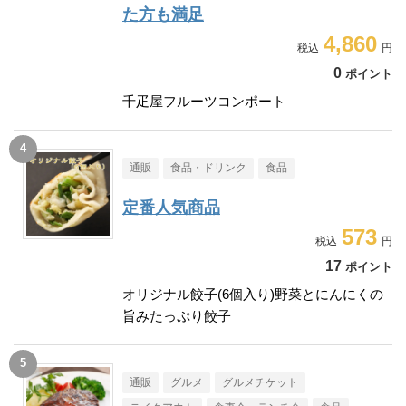
た方も満足
4,860
0
ポイント
千疋屋フルーツコンポート
通販
食品・ドリンク
食品
定番人気商品
573
17
ポイント
オリジナル餃子(6個入り)野菜とにんにくの
旨みたっぷり餃子
通販
グルメ
グルメチケット