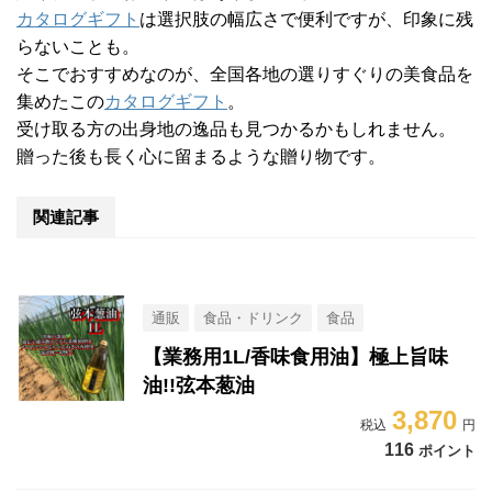
カタログギフト
は選択肢の幅広さで便利ですが、印象に残
らないことも。
そこでおすすめなのが、全国各地の選りすぐりの美食品を
集めたこの
カタログギフト
。
受け取る方の出身地の逸品も見つかるかもしれません。
贈った後も長く心に留まるような贈り物です。
関連記事
通販
食品・ドリンク
食品
【業務用1L/香味食用油】極上旨味
油!!弦本葱油
3,870
116
ポイント