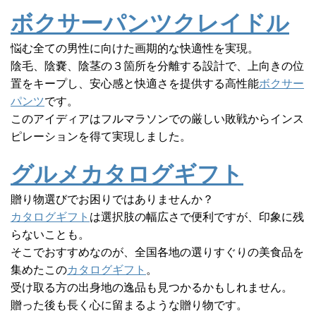
ボクサーパンツクレイドル
悩む全ての男性に向けた画期的な快適性を実現。
陰毛、陰嚢、陰茎の３箇所を分離する設計で、上向きの位
置をキープし、安心感と快適さを提供する高性能
ボクサー
パンツ
です。
このアイディアはフルマラソンでの厳しい敗戦からインス
ピレーションを得て実現しました。
グルメカタログギフト
贈り物選びでお困りではありませんか？
カタログギフト
は選択肢の幅広さで便利ですが、印象に残
らないことも。
そこでおすすめなのが、全国各地の選りすぐりの美食品を
集めたこの
カタログギフト
。
受け取る方の出身地の逸品も見つかるかもしれません。
贈った後も長く心に留まるような贈り物です。