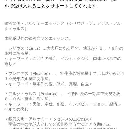
ルで受け入れることをサポートしてくれます。
銀河文明・アルケミーエッセンス（シリウス・プレアデス・アル
クトゥルス）
太陽系以外の銀河文明のエッセンス。
・シリウス（Sirius）…大犬座にある星で、地球から８．７光年の
距離にある星。
＜キーワード：２元性の統合、イルカ・クジラ、肉体レベルでの
癒し＞
・プレアデス（Pleiades）… 牡牛座の散開星団で、地球から約４
１０光年の距離にある星。
＜キーワード：無条件の愛、調和、真理、自立＞
・アルクトゥルス（Arcturus）… 牛飼い座の一等星で実視等級
０．０６の黄金に輝く星。
＜キーワード：天使、奉仕、創造、インスピレーション、感情レ
ベルでの癒し＞
＜銀河文明・アルケミーエッセンスの主な効果＞
・宇宙の中の地球人としての役割を全うすることを助ける。