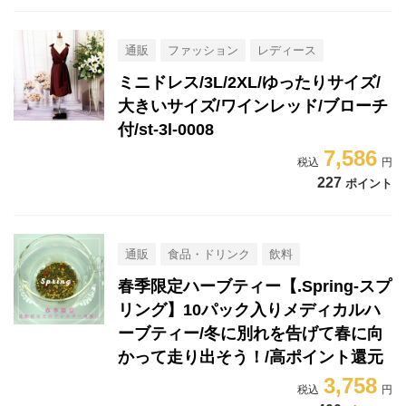
通販
ファッション
レディース
ミニドレス/3L/2XL/ゆったりサイズ/
大きいサイズ/ワインレッド/ブローチ
付/st-3l-0008
7,586
227
ポイント
通販
食品・ドリンク
飲料
春季限定ハーブティー【.Spring-スプ
リング】10パック入りメディカルハ
ーブティー/冬に別れを告げて春に向
かって走り出そう！/高ポイント還元
3,758