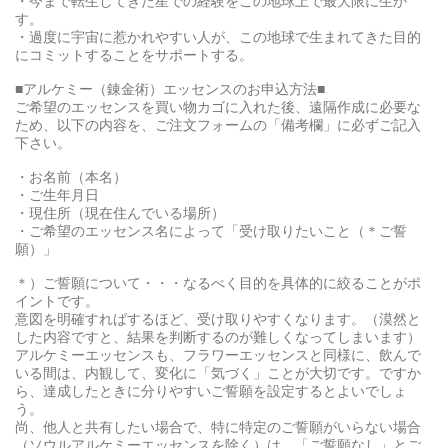
・今まで転生してきた星での経験をこの地球上で最大限に生か
す。
・過度に宇宙に惹かれやすい人が、この地球で生まれてきた目的
にコミットすることをサポートする。
■アルケミー（錬金術）エッセンスのお申込方法■
ご希望のエッセンスを買い物カゴに入れた後、遠隔作成に必要な
ため、以下の内容を、ご注文フォームの「備考欄」に必ずご記入
下さい。
・お名前（本名）
・ご生年月日
・現住所（現在住んでいる場所）
・ご希望のエッセンス名によって「受け取りたいこと（＊ご誓
願）」
＊）ご誓願について・・・なるべく目的を具体的に絞ることがポ
イントです。
意図を明確すればするほど、受け取りやすくなります。（漠然と
した内容ですと、結果を判断するのが難しくなってしまいます）
アルケミーエッセンスも、フラワーエッセンスと同様に、飲んで
いる間は、内観して、変化に「気づく」ことが大切です。ですか
ら、達成したときに分りやすいご誓願を設定するとよいでしょ
う。
尚、他人と共有したい場合で、特に特定のご誓願がいらない場合
（ソウルアルケミーエッセンスを除く）は、「ご誓願なし」とご