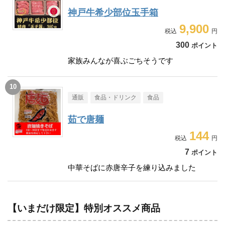
神戸牛希少部位玉手箱
9,900
300
ポイント
家族みんなが喜ぶごちそうです
通販
食品・ドリンク
食品
茹で唐麺
144
7
ポイント
中華そばに赤唐辛子を練り込みました
【いまだけ限定】特別オススメ商品