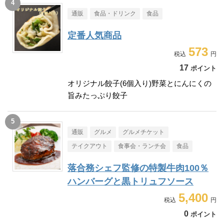
通販
食品・ドリンク
食品
定番人気商品
573
17
ポイント
オリジナル餃子(6個入り)野菜とにんにくの
旨みたっぷり餃子
通販
グルメ
グルメチケット
テイクアウト
食事会・ランチ会
食品
落合務シェフ監修の特製牛肉100％
ハンバーグと黒トリュフソース
5,400
0
ポイント