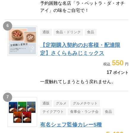
予約困難な名店「ラ・ベットラ・ダ・オチ
アイ」の味をご自宅で！
通販
食品・ドリンク
食品
【定期購入契約のお客様・配達限
定】さくらもみじミックス
550
17
ポイント
一度触れてしまうともう戻れません。
通販
グルメ
グルメチケット
テイクアウト
食事会・ランチ会
食品
有名シェフ監修カレー5種