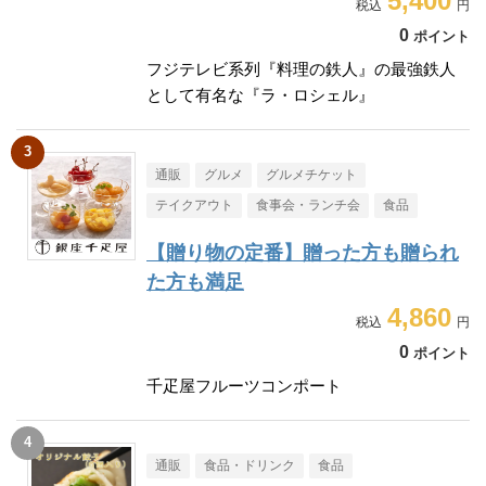
5,400
0
ポイント
フジテレビ系列『料理の鉄人』の最強鉄人
として有名な『ラ・ロシェル』
通販
グルメ
グルメチケット
テイクアウト
食事会・ランチ会
食品
【贈り物の定番】贈った方も贈られ
た方も満足
4,860
0
ポイント
千疋屋フルーツコンポート
通販
食品・ドリンク
食品