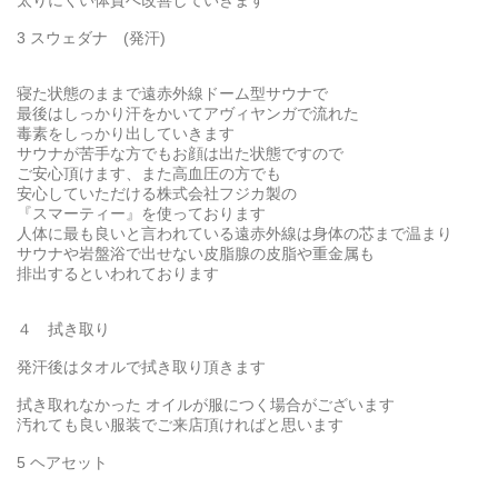
太りにくい体質へ改善していきます
3 スウェダナ (発汗)
寝た状態のままで遠赤外線ドーム型サウナで
最後はしっかり汗をかいてアヴィヤンガで流れた
毒素をしっかり出していきます
サウナが苦手な方でもお顔は出た状態ですので
ご安心頂けます、また高血圧の方でも
安心していただける株式会社フジカ製の
『スマーティー』を使っております
人体に最も良いと言われている遠赤外線は身体の芯まで温まり
サウナや岩盤浴で出せない皮脂腺の皮脂や重金属も
排出するといわれております
４ 拭き取り
発汗後はタオルで拭き取り頂きます
拭き取れなかった オイルが服につく場合がございます
汚れても良い服装でご来店頂ければと思います
5 ヘアセット