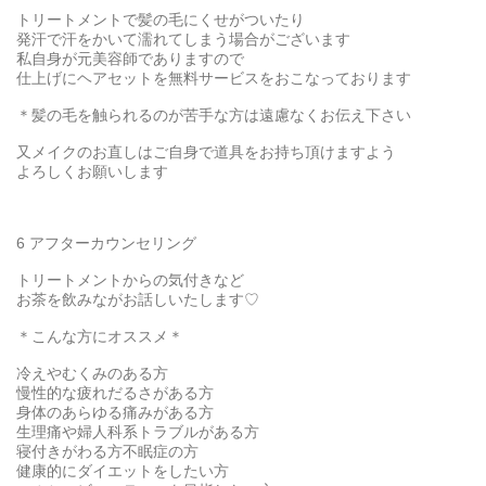
トリートメントで髪の毛にくせがついたり
発汗で汗をかいて濡れてしまう場合がございます
私自身が元美容師でありますので
仕上げにヘアセットを無料サービスをおこなっております
＊髪の毛を触られるのが苦手な方は遠慮なくお伝え下さい
又メイクのお直しはご自身で道具をお持ち頂けますよう
よろしくお願いします
6 アフターカウンセリング
トリートメントからの気付きなど
お茶を飲みながお話しいたします♡
＊こんな方にオススメ＊
冷えやむくみのある方
慢性的な疲れだるさがある方
身体のあらゆる痛みがある方
生理痛や婦人科系トラブルがある方
寝付きがわる方不眠症の方
健康的にダイエットをしたい方