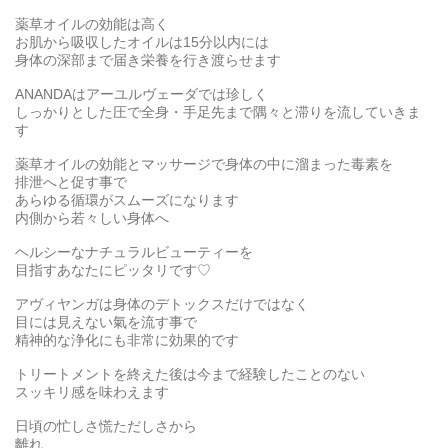
薬草オイルの効能は高く
お肌から吸収したオイルは15分以内には
身体の深部まで届き栄養を行き渡らせます
ANANDAはアーユルヴェーダでは珍しく
しっかりとした圧で全身・手足先まで隅々と滞りを流していきま
す
薬草オイルの効能とマッサージで身体の中に溜まった毒素を
排泄へと促す事で
あらゆる循環がスムーズになります
内側から若々しい身体へ
ヘルシーなナチュラルビューティーを
目指すあなたにピッタリです♡
アヴィヤンガは身体のデトックスだけではなく
目には見えない氣を流す事で
精神的な浄化にも非常に効果的です
トリートメントを終えた後は今まで経験したことのない
スッキリ感を味わえます
日頃の忙しさ慌ただしさから
離れ