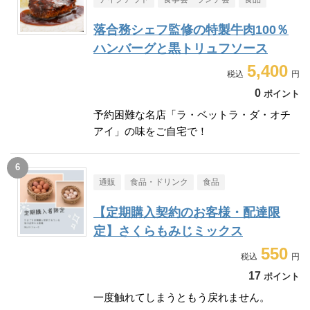
落合務シェフ監修の特製牛肉100％
ハンバーグと黒トリュフソース
5,400
0
ポイント
予約困難な名店「ラ・ベットラ・ダ・オチ
アイ」の味をご自宅で！
通販
食品・ドリンク
食品
【定期購入契約のお客様・配達限
定】さくらもみじミックス
550
17
ポイント
一度触れてしまうともう戻れません。