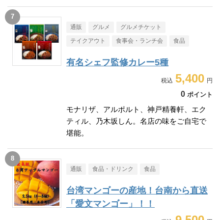
通販
グルメ
グルメチケット
テイクアウト
食事会・ランチ会
食品
有名シェフ監修カレー5種
5,400
0
ポイント
モナリザ、アルポルト、神戸精養軒、エク
ティル、乃木坂しん。名店の味をご自宅で
堪能。
通販
食品・ドリンク
食品
台湾マンゴーの産地！台南から直送
「愛文マンゴー」！！
9,500