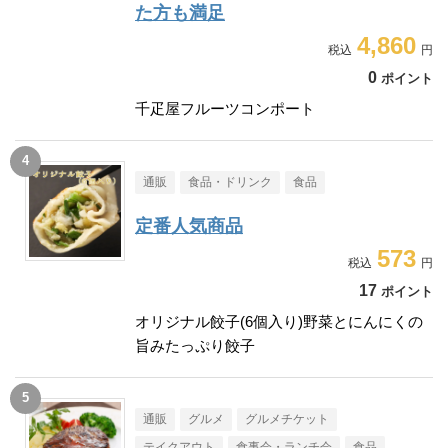
た方も満足
4,860
0
ポイント
千疋屋フルーツコンポート
通販
食品・ドリンク
食品
定番人気商品
573
17
ポイント
オリジナル餃子(6個入り)野菜とにんにくの
旨みたっぷり餃子
通販
グルメ
グルメチケット
テイクアウト
食事会・ランチ会
食品