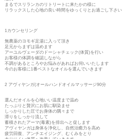
まるでスリランカのリトリートに来たかの様に
リラックスした心地の良い時間をゆっくりとお過ごし下さい
1カウンセリング
無農薬のヨモギ足湯に入って頂き
足元からまずは温めます
アーユルヴェーダのドーシャチェック(体質)を行い
お客様の体調を確認しながら
不調があるところやお悩みがあればお伺いいたします
今のお客様に1番ベストなオイルを選んでいきます
2 アヴィヤンガ(オールハンドオイルマッサージ90分
選んだオイルを心地いい温度まで温め
たっぷりと贅沢にお肌に馴染ませ
しっかりした圧でお身体の隅々まで
滞りをしっかり流して
蓄積されたアーマ(毒素)を排出へと促します
アヴィヤンガは身体を浄化し、自然治癒力を高め
疲労回復、アンチエイジング、むくみをとり