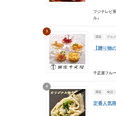
フジテレビ
ル』
通販
グル
【贈り物
千疋屋フル
通販
食品
定番人気