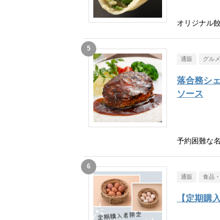
オリジナル餃
通販
グル
落合務シェ
ソース
予約困難な
通販
食品
【定期購