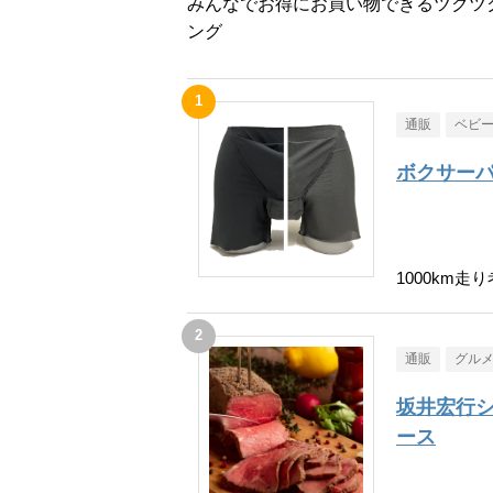
みんなでお得にお買い物できるツクツ
ング
通販
ベビ
ボクサーパ
1000km
通販
グル
坂井宏行
ース