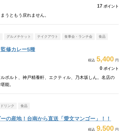
17
ポイント
しまうともう戻れません。
メ
グルメチケット
テイクアウト
食事会・ランチ会
食品
監修カレー5種
5,400
0
ポイント
アルポルト、神戸精養軒、エクティル、乃木坂しん。名店の
で堪能。
・ドリンク
食品
ゴーの産地！台南から直送「愛文マンゴー」！！
9,500