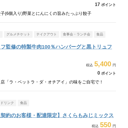
17
ポイント
子(6個入り)野菜とにんにくの旨みたっぷり餃子
メ
グルメチケット
テイクアウト
食事会・ランチ会
食品
フ監修の特製牛肉100％ハンバーグと黒トリュフ
5,400
0
ポイント
名店「ラ・ベットラ・ダ・オチアイ」の味をご自宅で！
・ドリンク
食品
入契約のお客様・配達限定】さくらもみじミックス
550