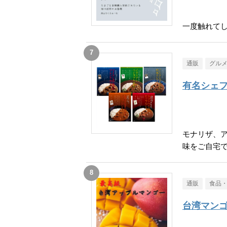
一度触れて
通販
グル
有名シェフ
モナリザ、
味をご自宅
通販
食品
台湾マン