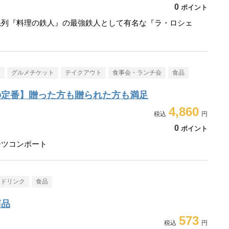
0
ポイント
系列『料理の鉄人』の最強鉄人として有名な『ラ・ロシェ
メ
グルメチケット
テイクアウト
食事会・ランチ会
食品
の定番】贈った方も贈られた方も満足
4,860
0
ポイント
ーツコンポート
・ドリンク
食品
商品
573