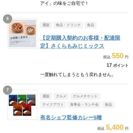
アイ」の味をご自宅で！
通販
食品・ドリンク
食品
【定期購入契約のお客様・配達限
定】さくらもみじミックス
550
17
ポイント
一度触れてしまうともう戻れません。
通販
グルメ
グルメチケット
テイクアウト
食事会・ランチ会
食品
有名シェフ監修カレー5種
5,400