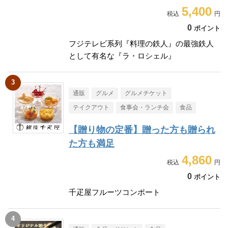
5,400
0
ポイント
フジテレビ系列『料理の鉄人』の最強鉄人
として有名な『ラ・ロシェル』
通販
グルメ
グルメチケット
テイクアウト
食事会・ランチ会
食品
【贈り物の定番】贈った方も贈られ
た方も満足
4,860
0
ポイント
千疋屋フルーツコンポート