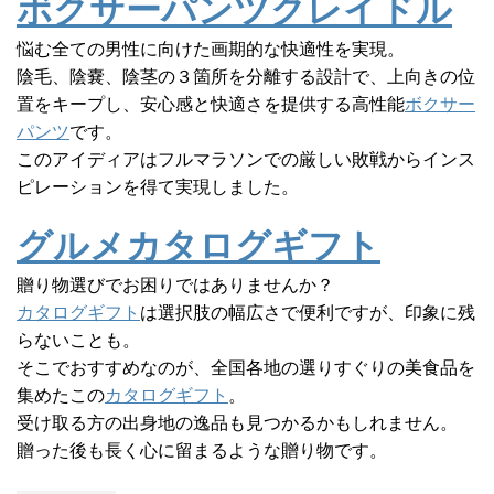
ボクサーパンツクレイドル
悩む全ての男性に向けた画期的な快適性を実現。
陰毛、陰嚢、陰茎の３箇所を分離する設計で、上向きの位
置をキープし、安心感と快適さを提供する高性能
ボクサー
パンツ
です。
このアイディアはフルマラソンでの厳しい敗戦からインス
ピレーションを得て実現しました。
グルメカタログギフト
贈り物選びでお困りではありませんか？
カタログギフト
は選択肢の幅広さで便利ですが、印象に残
らないことも。
そこでおすすめなのが、全国各地の選りすぐりの美食品を
集めたこの
カタログギフト
。
受け取る方の出身地の逸品も見つかるかもしれません。
贈った後も長く心に留まるような贈り物です。