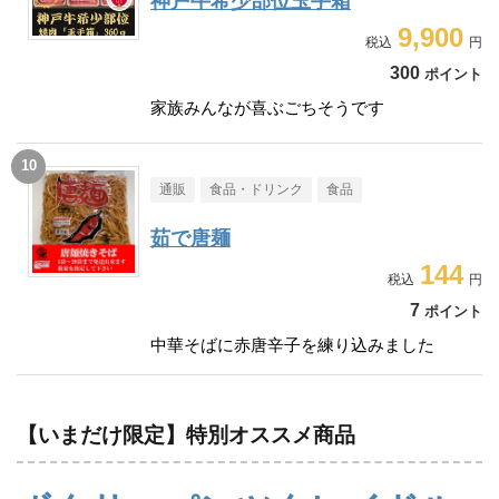
神戸牛希少部位玉手箱
9,900
300
ポイント
家族みんなが喜ぶごちそうです
通販
食品・ドリンク
食品
茹で唐麺
144
7
ポイント
中華そばに赤唐辛子を練り込みました
【いまだけ限定】特別オススメ商品