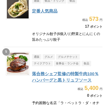
通販
食品・ドリンク
食品
定番人気商品
573
17
ポイント
オリジナル餃子(6個入り)野菜とにんにくの
旨みたっぷり餃子
通販
グルメ
グルメチケット
テイクアウト
食事会・ランチ会
食品
落合務シェフ監修の特製牛肉100％
ハンバーグと黒トリュフソース
5,400
0
ポイント
予約困難な名店「ラ・ベットラ・ダ・オチ