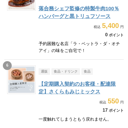
落合務シェフ監修の特製牛肉100％
ハンバーグと黒トリュフソース
5,400
0
ポイント
予約困難な名店「ラ・ベットラ・ダ・オチ
アイ」の味をご自宅で！
通販
食品・ドリンク
食品
【定期購入契約のお客様・配達限
定】さくらもみじミックス
550
17
ポイント
一度触れてしまうともう戻れません。