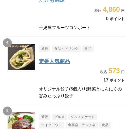
た方も満足
4,860
0
ポイント
千疋屋フルーツコンポート
通販
食品・ドリンク
食品
定番人気商品
573
17
ポイント
オリジナル餃子(6個入り)野菜とにんにくの
旨みたっぷり餃子
通販
グルメ
グルメチケット
テイクアウト
食事会・ランチ会
食品