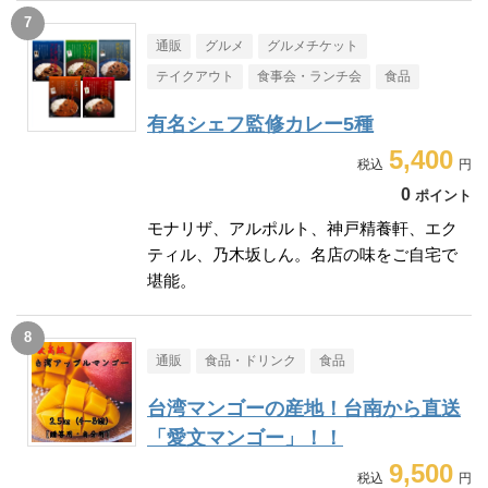
通販
グルメ
グルメチケット
テイクアウト
食事会・ランチ会
食品
有名シェフ監修カレー5種
5,400
0
ポイント
モナリザ、アルポルト、神戸精養軒、エク
ティル、乃木坂しん。名店の味をご自宅で
堪能。
通販
食品・ドリンク
食品
台湾マンゴーの産地！台南から直送
「愛文マンゴー」！！
9,500