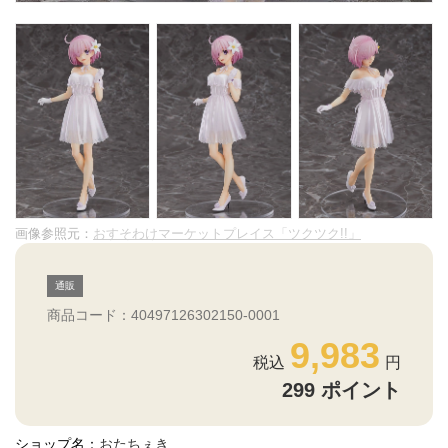
画像参照元：
おすそわけマーケットプレイス「ツクツク!!」
通販
商品コード：40497126302150-0001
9,983
299
ポイント
ショップ名：
おたちぇき