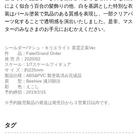
によく似合う百合の髪飾りの他、白を基調とした特別な衣
装はパール塗装で気品のある質感を表現し、一部クリアパ
ーツ化することで透明感を演出いたしました。是非、マス
ターのみなさまのお手元におむかえください。
シールダー/マシュ・キリエライト 英霊正装Ver.
作 品：Fate/Grand Order
発 売 月：2020/02
スケール：1/7スケールフィギュア
サ イ ズ：約225mm
製品仕様：ABS&PVC 製塗装済み完成品
原 型：Beehive 浦川顕法
彩 色：えこし
予約締切：2019/2/15
※予約販売製品の発送は発売日から３営業日以内です。
タグ