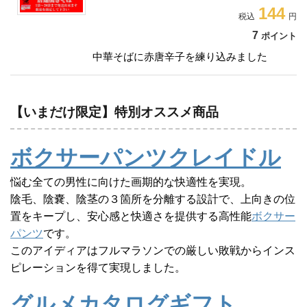
144
7
ポイント
中華そばに赤唐辛子を練り込みました
【いまだけ限定】特別オススメ商品
ボクサーパンツクレイドル
悩む全ての男性に向けた画期的な快適性を実現。
陰毛、陰嚢、陰茎の３箇所を分離する設計で、上向きの位
置をキープし、安心感と快適さを提供する高性能
ボクサー
パンツ
です。
このアイディアはフルマラソンでの厳しい敗戦からインス
ピレーションを得て実現しました。
グルメカタログギフト