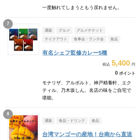
一度触れてしまうともう戻れません。
通販
グルメ
グルメチケット
テイクアウト
食事会・ランチ会
食品
有名シェフ監修カレー5種
5,400
0
ポイント
モナリザ、アルポルト、神戸精養軒、エク
ティル、乃木坂しん。名店の味をご自宅で
堪能。
通販
食品・ドリンク
食品
台湾マンゴーの産地！台南から直送