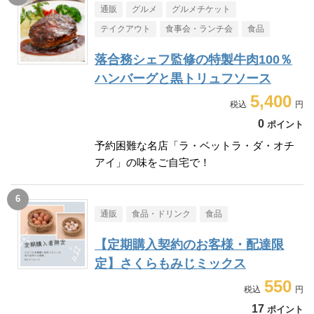
通販
グルメ
グルメチケット
テイクアウト
食事会・ランチ会
食品
落合務シェフ監修の特製牛肉100％
ハンバーグと黒トリュフソース
5,400
0
ポイント
予約困難な名店「ラ・ベットラ・ダ・オチ
アイ」の味をご自宅で！
通販
食品・ドリンク
食品
【定期購入契約のお客様・配達限
定】さくらもみじミックス
550
17
ポイント