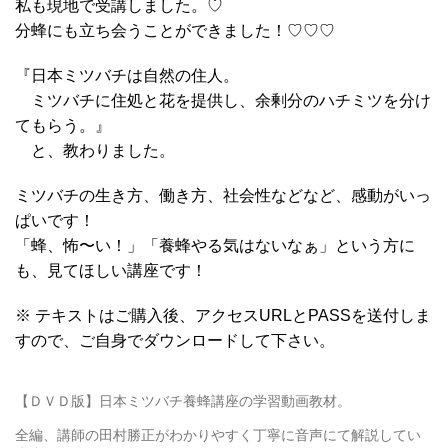
私も現地で受講しました。♡
分蜂にも立ち会うことができました！♡♡♡
『日本ミツバチは自然の住人。
ミツバチに住処と花を提供し、余剰分のハチミツを分け
てもらう。』
と、教わりました。
ミツバチの生き方、働き方、社会性などなど、感動がいっ
ぱいです！
「蜂、怖〜い！」「養蜂やる気はないなぁ」という方に
も、見てほしい講座です！
※ テキストはご購入後、アクセスURLとPASSを送付しま
すので、ご自身でダウンロードして下さい。
【ＤＶＤ版】日本ミツバチ養蜂講座の学習動画教材。
全編、講師の田村勝正がわかりやすく丁寧に音声にて解説してい