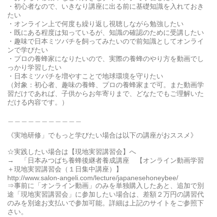
・初心者なので、いきなり講座に出る前に基礎知識を入れておき
たい
・オンライン上で何度も繰り返し視聴しながら勉強したい
・既にある程度は知っているが、知識の確認のために受講したい
・趣味で日本ミツバチを飼ってみたいので前知識としてオンライ
ンで学びたい
・プロの養蜂家になりたいので、実際の養蜂のやり方を動画でし
っかり学習したい
・日本ミツバチを増やすことで地球環境を守りたい
（対象：初心者、趣味の養蜂、プロの養蜂家まで可。また動画学
習だけであれば、子供からお年寄りまで、どなたでもご理解いた
だける内容です。）
＿＿＿＿＿＿＿＿＿＿＿
《実地研修」でもっと学びたい場合は以下の講座がおススメ》
☆実践したい場合は【現地実習講習会】へ
→ 「日本みつばち養蜂後継者養成講座 【オンライン動画学習
＋現地実習講習会（１日集中講座）】
http://www.salon-angeli.com/lecture/japanesehoneybee/
⇒事前に「オンライン動画」のみを単独購入したあと、追加で別
途「現地実習講習会」に参加したい場合は、差額２万円の講習代
のみを別途お支払いで参加可能。詳細は上記のサイトをご参照下
さい。