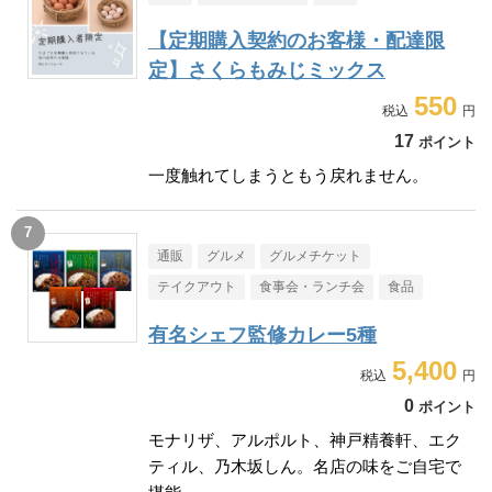
【定期購入契約のお客様・配達限
定】さくらもみじミックス
550
17
ポイント
一度触れてしまうともう戻れません。
通販
グルメ
グルメチケット
テイクアウト
食事会・ランチ会
食品
有名シェフ監修カレー5種
5,400
0
ポイント
モナリザ、アルポルト、神戸精養軒、エク
ティル、乃木坂しん。名店の味をご自宅で