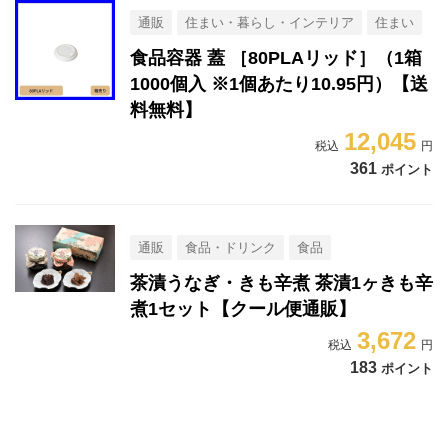
通販
住まい・暮らし・インテリア
住まい
食品容器 蓋 ［80PLAリッド］（1箱
1000個入 ※1個あたり10.95円）【送
料無料】
12,045
361
ポイント
通販
食品・ドリンク
食品
茶漬うなぎ・きも辛煮 茶漬1ヶきも辛
煮1セット【クール便通販】
3,672
183
ポイント