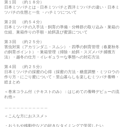
第１回 （約１８分）
日本ミツバチとは・日本ミツバチと西洋ミツバチの違い・日本ミ
ツバチの生態と一生 ・ハチミツについて
第２回 （約５４分）
日本ミツバチの入手法・飼育の準備・分蜂群の取り込み・巣箱の
仕組、巣箱作りの手順・給餌及び蜜源について
第３回 （約２５分）
害虫対策（アカリンダニ・スムシ）・四季の飼育管理（春夏秋冬
の飼育ポイント）・巣箱管理（掃除・給餌・スズメバチ捕獲方
法）・越冬の仕方・イレギュラーな事態への対応方法
第４回 （約２５分）
日本ミツバチの採蜜の心得（採蜜の方法・糖度調整・ミツロウの
作り方・にごり蜜について・里山暮らしを楽しむミツバチ養蜂・
総まとめ
＜巻末コラム付（テキストのみ）：はじめての養蜂デビューの流
れ他＞
＿＿＿＿＿＿＿＿＿＿＿
＜こんな方におススメ＞
・おうちや移動中などの好きなタイミングで学習したい