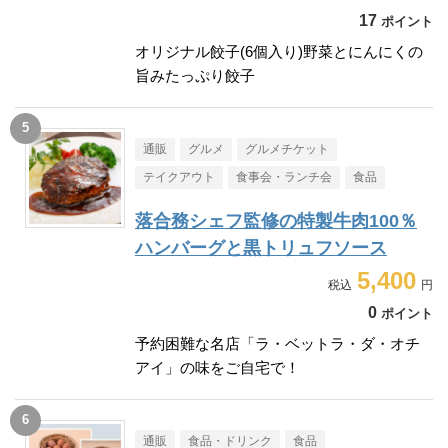
17
ポイント
オリジナル餃子(6個入り)野菜とにんにくの
旨みたっぷり餃子
通販
グルメ
グルメチケット
テイクアウト
食事会・ランチ会
食品
落合務シェフ監修の特製牛肉100％
ハンバーグと黒トリュフソース
5,400
0
ポイント
予約困難な名店「ラ・ベットラ・ダ・オチ
アイ」の味をご自宅で！
通販
食品・ドリンク
食品