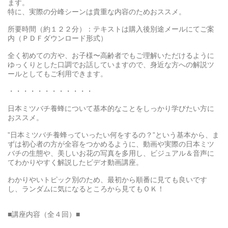
ます。
特に、実際の分峰シーンは貴重な内容のためおススメ。
所要時間（約１２２分）：テキストは購入後別途メールにてご案
内（ＰＤＦダウンロード形式）
全く初めての方や、お子様〜高齢者でもご理解いただけるように
ゆっくりとした口調でお話していますので、身近な方への解説ツ
ールとしてもご利用できます。
・・・・・・・・・・・・
日本ミツバチ養蜂について基本的なことをしっかり学びたい方に
おススメ。
”日本ミツバチ養蜂っていったい何をするの？”という基本から、ま
ずは初心者の方が全容をつかめるように、動画や実際の日本ミツ
バチの生態や、美しいお花の写真を多用し、ビジュアル＆音声に
てわかりやすく解説したビデオ動画講座。
わかりやいトピック別のため、最初から順番に見ても良いです
し、ランダムに気になるところから見てもＯＫ！
■講座内容（全４回）■