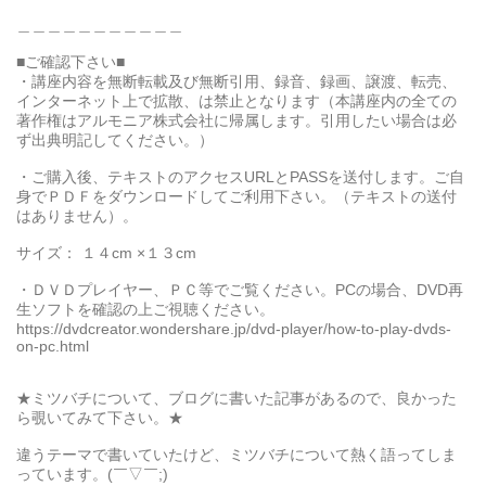
＿＿＿＿＿＿＿＿＿＿＿
■ご確認下さい■
・講座内容を無断転載及び無断引用、録音、録画、譲渡、転売、
インターネット上で拡散、は禁止となります（本講座内の全ての
著作権はアルモニア株式会社に帰属します。引用したい場合は必
ず出典明記してください。）
・ご購入後、テキストのアクセスURLとPASSを送付します。ご自
身でＰＤＦをダウンロードしてご利用下さい。（テキストの送付
はありません）。
サイズ： １４cm ×１３cm
・ＤＶＤプレイヤー、ＰＣ等でご覧ください。PCの場合、DVD再
生ソフトを確認の上ご視聴ください。
https://dvdcreator.wondershare.jp/dvd-player/how-to-play-dvds-
on-pc.html
★ミツバチについて、ブログに書いた記事があるので、良かった
ら覗いてみて下さい。★
違うテーマで書いていたけど、ミツバチについて熱く語ってしま
っています。(￣▽￣;)