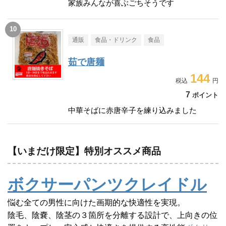
家族みんなが喜ぶごちそうです
通販
食品・ドリンク
食品
茹で唐麺
144
7
ポイント
中華そばに赤唐辛子を練り込みました
【いまだけ限定】特別オススメ商品
ボクサーパンツクレイドル
悩む全ての男性に向けた画期的な快適性を実現。
陰毛、陰嚢、陰茎の３箇所を分離する設計で、上向きの位