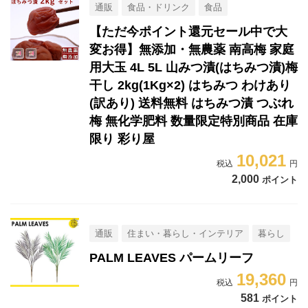
通販
食品・ドリンク
食品
【ただ今ポイント還元セール中で大
変お得】無添加・無農薬 南高梅 家庭
用大玉 4L 5L 山みつ漬(はちみつ漬)梅
干し 2kg(1Kg×2) はちみつ わけあり
(訳あり) 送料無料 はちみつ漬 つぶれ
梅 無化学肥料 数量限定特別商品 在庫
限り 彩り屋
10,021
2,000
ポイント
通販
住まい・暮らし・インテリア
暮らし
PALM LEAVES パームリーフ
19,360
581
ポイント