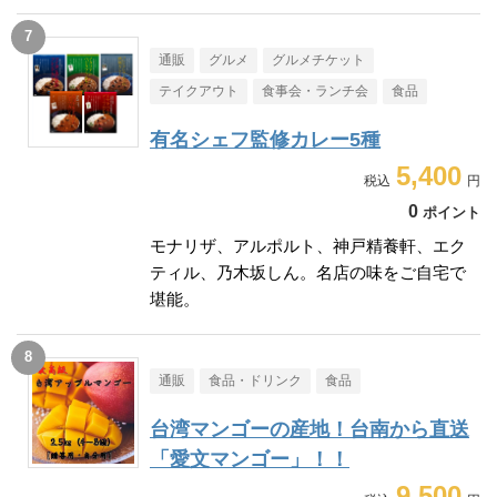
通販
グルメ
グルメチケット
テイクアウト
食事会・ランチ会
食品
有名シェフ監修カレー5種
5,400
0
ポイント
モナリザ、アルポルト、神戸精養軒、エク
ティル、乃木坂しん。名店の味をご自宅で
堪能。
通販
食品・ドリンク
食品
台湾マンゴーの産地！台南から直送
「愛文マンゴー」！！
9,500