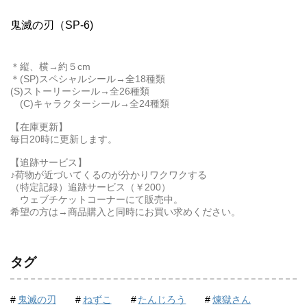
鬼滅の刃（SP-6)
＊縦、横→約５cm
＊(SP)スペシャルシール→全18種類
(S)ストーリーシール→全26種類
(C)キャラクターシール→全24種類
【在庫更新】
毎日20時に更新します。
【追跡サービス】
♪荷物が近づいてくるのが分かりワクワクする
（特定記録）追跡サービス（￥200）
ウェブチケットコーナーにて販売中。
希望の方は→商品購入と同時にお買い求めください。
タグ
鬼滅の刃
ねずこ
たんじろう
煉獄さん