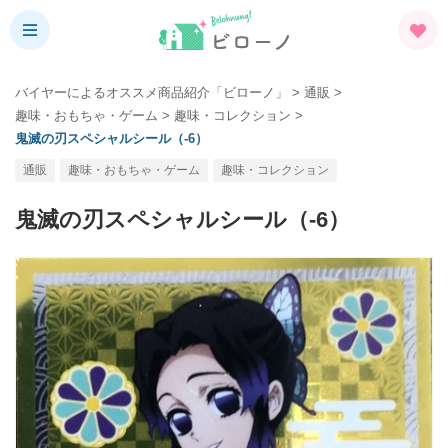
バイヤーによるオススメ商品紹介「ビローノ」
>
通販
>
趣味・おもちゃ・ゲーム
>
趣味・コレクション
>
鬼滅の刃スペシャルシール（-6）
通販
趣味・おもちゃ・ゲーム
趣味・コレクション
鬼滅の刃スペシャルシール（-6）