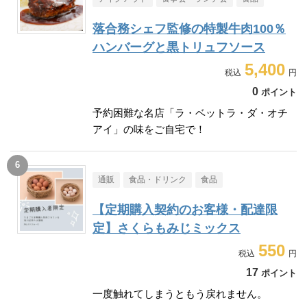
落合務シェフ監修の特製牛肉100％
ハンバーグと黒トリュフソース
5,400
0
ポイント
予約困難な名店「ラ・ベットラ・ダ・オチ
アイ」の味をご自宅で！
通販
食品・ドリンク
食品
【定期購入契約のお客様・配達限
定】さくらもみじミックス
550
17
ポイント
一度触れてしまうともう戻れません。