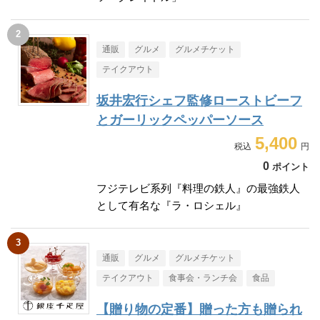
通販
グルメ
グルメチケット
テイクアウト
坂井宏行シェフ監修ローストビーフ
とガーリックペッパーソース
5,400
0
ポイント
フジテレビ系列『料理の鉄人』の最強鉄人
として有名な『ラ・ロシェル』
通販
グルメ
グルメチケット
テイクアウト
食事会・ランチ会
食品
【贈り物の定番】贈った方も贈られ