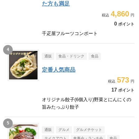
た方も満足
4,860
0
ポイント
千疋屋フルーツコンポート
通販
食品・ドリンク
食品
定番人気商品
573
17
ポイント
オリジナル餃子(6個入り)野菜とにんにくの
旨みたっぷり餃子
通販
グルメ
グルメチケット
テイクアウト
食事会・ランチ会
食品