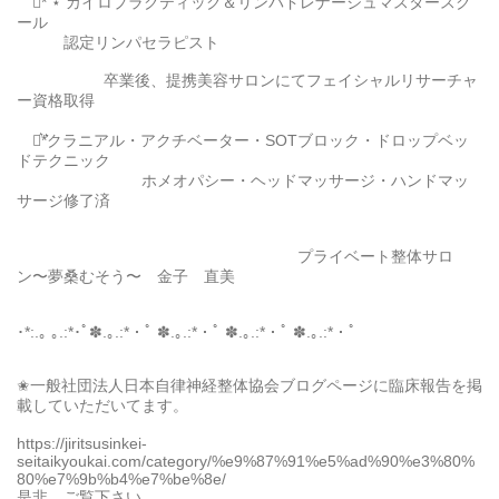
⋆͛*͛ ⋆ カイロプラクティック＆リンパドレナージュマスタースク
ール
認定リンパセラピスト
卒業後、提携美容サロンにてフェイシャルリサーチャ
ー資格取得
⋆͛*͛クラニアル・アクチベーター・SOTブロック・ドロップベッ
ドテクニック
ホメオパシー・ヘッドマッサージ・ハンドマッ
サージ修了済
プライベート整体サロ
ン〜夢桑むそう〜 金子 直美
･*:.｡ ｡.:*･ﾟ✽.｡.:*・ﾟ ✽.｡.:*・ﾟ ✽.｡.:*・ﾟ ✽.｡.:*・ﾟ
✬一般社団法人日本自律神経整体協会ブログページに臨床報告を掲
載していただいてます。
https://jiritsusinkei-
seitaikyoukai.com/category/%e9%87%91%e5%ad%90%e3%80%
80%e7%9b%b4%e7%be%8e/
是非、ご覧下さい。