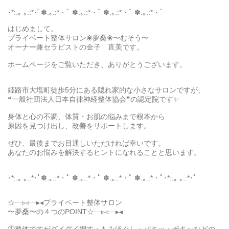
･*:.｡ ｡.:*･ﾟ✽.｡.:*・ﾟ ✽.｡.:*・ﾟ ✽.｡.:*・ﾟ ✽.｡.:*・ﾟ
はじめまして。
プライベート整体サロン❀夢桑❀〜むそう〜
オーナー兼セラピストの金子 直美です。
ホームページをご覧いただき、ありがとうございます。
姫路市大塩町徒歩5分にある隠れ家的な小さなサロンですが、
❝一般社団法人日本自律神経整体協会❞の認定院です✨
身体と心の不調、体質・お肌の悩みまで根本から
原因を見つけ出し、改善をサポートします。
ぜひ、最後までお目通しいただければ幸いです。
あなたのお悩みを解決するヒントになれることと思います。
･*:.｡ ｡.:*･ﾟ✽.｡.:*・ﾟ ✽.｡.:*・ﾟ ✽.｡.:*・ﾟ ✽.｡.:*・ﾟ･*:.｡ ｡.:*･ﾟ
☆┄▹◃┄▸◂プライベート整体サロン
〜夢桑〜の４つのPOINT☆┄▹◃┄▸◂