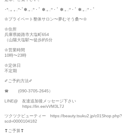
･*:.｡ ｡.:*･ﾟ✽.｡.:*・ﾟ ✽.｡.:*・ﾟ ✽.｡.:*・ﾟ ✽.｡.:*・ﾟ
♔プライベート整体サロン〜夢むそう桑〜♔
♔住所
兵庫県姫路市大塩町654
（山陽大塩駅〜徒歩約5分
♔営業時間
10時〜23時
♔定休日
不定期
✐ご予約方法✐
☎ (090-3705-2645）
LINE@ 友達追加後メッセージ下さい
https://lin.ee/vVM3L7J
ツクツクビューティー https://beauty.tsuku2.jp/c01Shop.php?
scd=0000104182
❣︎ご予算❣︎