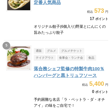
定番人気商品
573
17
ポイント
オリジナル餃子(6個入り)野菜とにんにくの
旨みたっぷり餃子
通販
グルメ
グルメチケット
テイクアウト
食事会・ランチ会
食品
落合務シェフ監修の特製牛肉100％
ハンバーグと黒トリュフソース
5,400
0
ポイント
予約困難な名店「ラ・ベットラ・ダ・オチ
アイ」の味をご自宅で！