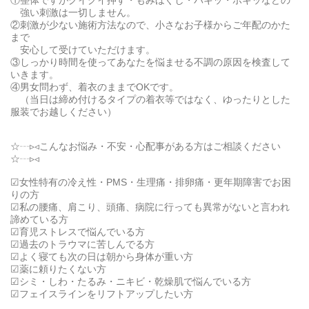
①整体ですがグイグイ押す・もみほぐし・バキッ・ボキッなどの
強い刺激は一切しません。
②刺激が少ない施術方法なので、小さなお子様からご年配のかた
まで
安心して受けていただけます。
③しっかり時間を使ってあなたを悩ませる不調の原因を検査して
いきます。
④男女問わず、着衣のままでOKです。
（当日は締め付けるタイプの着衣等ではなく、ゆったりとした
服装でお越しください）
☆┄▹◃こんなお悩み・不安・心配事がある方はご相談ください
☆┄▹◃
☑女性特有の冷え性・PMS・生理痛・排卵痛・更年期障害でお困
りの方
☑私の腰痛、肩こり、頭痛、病院に行っても異常がないと言われ
諦めている方
☑育児ストレスで悩んでいる方
☑過去のトラウマに苦しんでる方
☑よく寝ても次の日は朝から身体が重い方
☑薬に頼りたくない方
☑シミ・しわ・たるみ・ニキビ・乾燥肌で悩んでいる方
☑フェイスラインをリフトアップしたい方