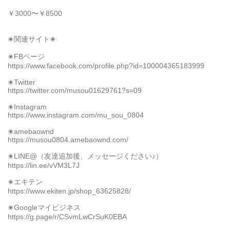
￥3000〜￥8500
✬関連サイト✬
✬FBページ
https://www.facebook.com/profile.php?id=100004365183999
✬Twitter
https://twitter.com/musou01629761?s=09
✬Instagram
https://www.instagram.com/mu_sou_0804
✬amebaownd
https://musou0804.amebaownd.com/
✬LINE@（友達追加後、メッセージください♪）
https://lin.ee/vVM3L7J
✬エキテン
https://www.ekiten.jp/shop_63625828/
✬Googleマイビジネス
https://g.page/r/CSvmLwCrSuK0EBA