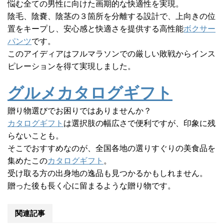
悩む全ての男性に向けた画期的な快適性を実現。
陰毛、陰嚢、陰茎の３箇所を分離する設計で、上向きの位
置をキープし、安心感と快適さを提供する高性能
ボクサー
パンツ
です。
このアイディアはフルマラソンでの厳しい敗戦からインス
ピレーションを得て実現しました。
グルメカタログギフト
贈り物選びでお困りではありませんか？
カタログギフト
は選択肢の幅広さで便利ですが、印象に残
らないことも。
そこでおすすめなのが、全国各地の選りすぐりの美食品を
集めたこの
カタログギフト
。
受け取る方の出身地の逸品も見つかるかもしれません。
贈った後も長く心に留まるような贈り物です。
関連記事