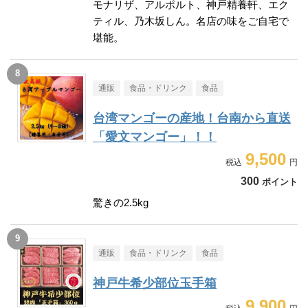
モナリザ、アルポルト、神戸精養軒、エク
ティル、乃木坂しん。名店の味をご自宅で
堪能。
通販
食品・ドリンク
食品
台湾マンゴーの産地！台南から直送
「愛文マンゴー」！！
9,500
300
ポイント
驚きの2.5kg
通販
食品・ドリンク
食品
神戸牛希少部位玉手箱
9,900