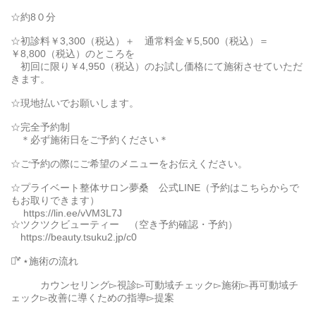
☆約8０分
☆初診料￥3,300（税込）＋ 通常料金￥5,500（税込）＝
￥8,800（税込）のところを
初回に限り￥4,950（税込）のお試し価格にて施術させていただ
きます。
☆現地払いでお願いします。
☆完全予約制
＊必ず施術日をご予約ください＊
☆ご予約の際にご希望のメニューをお伝えください。
☆プライベート整体サロン夢桑 公式LINE（予約はこちらからで
もお取りできます）
https://lin.ee/vVM3L7J
☆ツクツクビューティー （空き予約確認・予約）
https://beauty.tsuku2.jp/c0
⋆͛*͛ ⋆施術の流れ
カウンセリング▻視診▻可動域チェック▻施術▻再可動域チ
ェック▻改善に導くための指導▻提案