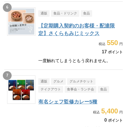
通販
食品・ドリンク
食品
【定期購入契約のお客様・配達限
定】さくらもみじミックス
550
17
ポイント
一度触れてしまうともう戻れません。
通販
グルメ
グルメチケット
テイクアウト
食事会・ランチ会
食品
有名シェフ監修カレー5種
5,400
0
ポイント