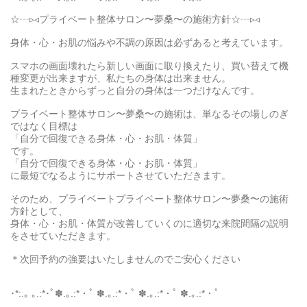
☆┄▹◃プライベート整体サロン〜夢桑〜の施術方針☆┄▹◃
身体・心・お肌の悩みや不調の原因は必ずあると考えています。
スマホの画面壊れたら新しい画面に取り換えたり、買い替えて機
種変更が出来ますが、私たちの身体は出来ません。
生まれたときからずっと自分の身体は一つだけなんです。
プライベート整体サロン〜夢桑〜の施術は、単なるその場しのぎ
ではなく目標は
「自分で回復できる身体・心・お肌・体質」
です。
「自分で回復できる身体・心・お肌・体質」
に最短でなるようにサポートさせていただきます。
そのため、プライベートプライベート整体サロン〜夢桑〜の施術
方針として、
身体・心・お肌・体質が改善していくのに適切な来院間隔の説明
をさせていただきます。
＊次回予約の強要はいたしませんのでご安心ください
･*:.｡ ｡.:*･ﾟ✽.｡.:*・ﾟ ✽.｡.:*・ﾟ ✽.｡.:*・ﾟ ✽.｡.:*・ﾟ