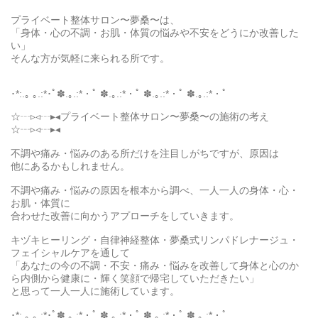
プライベート整体サロン〜夢桑〜は、
「身体・心の不調・お肌・体質の悩みや不安をどうにか改善した
い」
そんな方が気軽に来られる所です。
･*:.｡ ｡.:*･ﾟ✽.｡.:*・ﾟ ✽.｡.:*・ﾟ ✽.｡.:*・ﾟ ✽.｡.:*・ﾟ
☆┄▹◃┄▸◂プライベート整体サロン〜夢桑〜の施術の考え
☆┄▹◃┄▸◂
不調や痛み・悩みのある所だけを注目しがちですが、原因は
他にあるかもしれません。
不調や痛み・悩みの原因を根本から調べ、一人一人の身体・心・
お肌・体質に
合わせた改善に向かうアプローチをしていきます。
キヅキヒーリング・自律神経整体・夢桑式リンパドレナージュ・
フェイシャルケアを通して
「あなたの今の不調・不安・痛み・悩みを改善して身体と心のか
ら内側から健康に・輝く笑顔で帰宅していただきたい」
と思って一人一人に施術しています。
･*:.｡ ｡.:*･ﾟ✽.｡.:*・ﾟ ✽.｡.:*・ﾟ ✽.｡.:*・ﾟ ✽.｡.:*・ﾟ