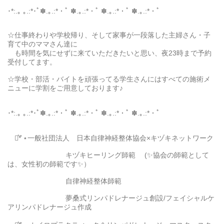
･*:.｡ ｡.:*･ﾟ✽.｡.:*・ﾟ ✽.｡.:*・ﾟ ✽.｡.:*・ﾟ ✽.｡.:*・ﾟ
☆仕事終わりや学校帰り、そして家事が一段落した主婦さん・子
育て中のママさん達に
も時間を気にせずに来ていただきたいと思い、夜23時まで予約
受付してます。
☆学校・部活・バイトを頑張ってる学生さんにはすべての施術メ
ニューに学割をご用意しております♪
･*:.｡ ｡.:*･ﾟ✽.｡.:*・ﾟ ✽.｡.:*・ﾟ ✽.｡.:*・ﾟ ✽.｡.:*・ﾟ
⋆͛*͛ ⋆一般社団法人 日本自律神経整体協会×キヅキネットワーク
キヅキヒーリング師範 (✨協会の師範として
は、女性初の師範です✨）
自律神経整体師範
夢桑式リンパドレナージュ創設/フェイシャルケ
アリンパドレナージュ作成