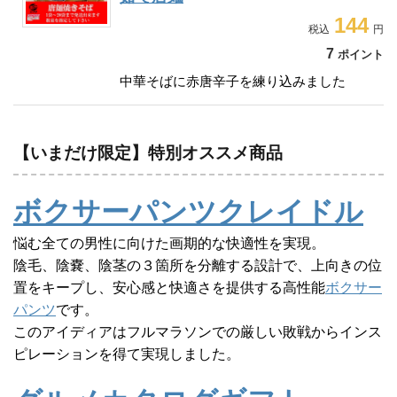
144
7
ポイント
中華そばに赤唐辛子を練り込みました
【いまだけ限定】特別オススメ商品
ボクサーパンツクレイドル
悩む全ての男性に向けた画期的な快適性を実現。
陰毛、陰嚢、陰茎の３箇所を分離する設計で、上向きの位
置をキープし、安心感と快適さを提供する高性能
ボクサー
パンツ
です。
このアイディアはフルマラソンでの厳しい敗戦からインス
ピレーションを得て実現しました。