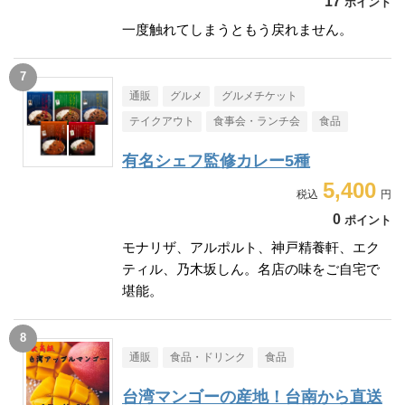
17
ポイント
一度触れてしまうともう戻れません。
通販
グルメ
グルメチケット
テイクアウト
食事会・ランチ会
食品
有名シェフ監修カレー5種
5,400
0
ポイント
モナリザ、アルポルト、神戸精養軒、エク
ティル、乃木坂しん。名店の味をご自宅で
堪能。
通販
食品・ドリンク
食品
台湾マンゴーの産地！台南から直送