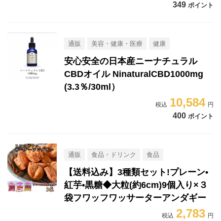
349
ポイント
通販
美容・健康・医療
健康
安心安全の日本産ニーナチュラル
CBDオイル NinaturalCBD1000mg
(3.3％/30ml）
10,584
400
ポイント
通販
食品・ドリンク
食品
【送料込み】3種類セット!プレーン•
紅芋•黒糖◆大粒(約6cm)9個入り×３
袋フワッフワッサーターアンダギー
2,783