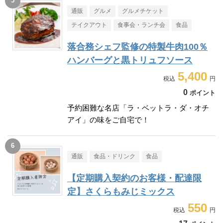
通販
グルメ
グルメチケット
テイクアウト
食事会・ランチ会
食品
落合務シェフ監修の特製牛肉100％
ハンバーグと黒トリュフソース
5,400
0
ポイント
予約困難な名店「ラ・ベットラ・ダ・オチ
アイ」の味をご自宅で！
通販
食品・ドリンク
食品
【定期購入契約のお客様・配達限
定】さくらもみじミックス
550