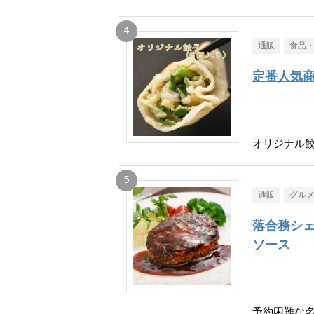
通販
食品
定番人気
オリジナル餃
通販
グル
落合務シェ
ソース
予約困難な