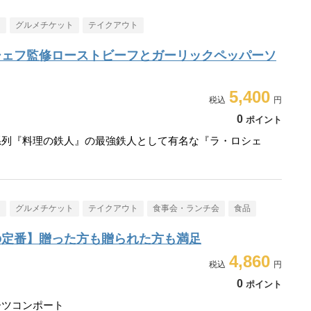
メ
グルメチケット
テイクアウト
シェフ監修ローストビーフとガーリックペッパーソ
5,400
0
ポイント
系列『料理の鉄人』の最強鉄人として有名な『ラ・ロシェ
メ
グルメチケット
テイクアウト
食事会・ランチ会
食品
の定番】贈った方も贈られた方も満足
4,860
0
ポイント
ーツコンポート