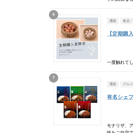
通販
食品
【定期購
一度触れて
通販
グル
有名シェフ
モナリザ、
味をご自宅