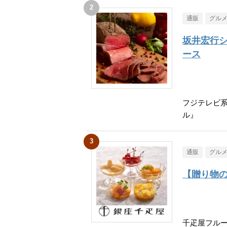
通販
グル
坂井宏行
ース
フジテレビ
ル』
通販
グル
【贈り物
千疋屋フル