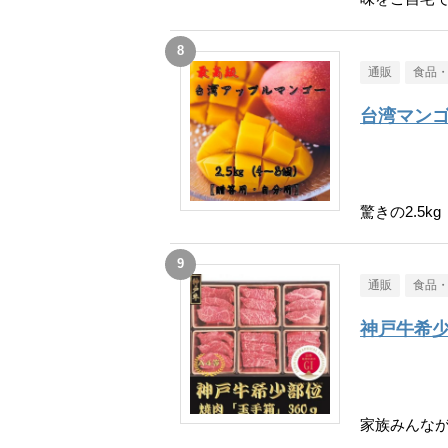
通販
食品
台湾マン
驚きの2.5kg
通販
食品
神戸牛希
家族みんな