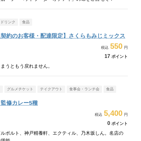
・ドリンク
食品
入契約のお客様・配達限定】さくらもみじミックス
550
17
ポイント
しまうともう戻れません。
メ
グルメチケット
テイクアウト
食事会・ランチ会
食品
監修カレー5種
5,400
0
ポイント
アルポルト、神戸精養軒、エクティル、乃木坂しん。名店の
で堪能。