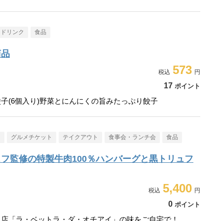
・ドリンク
食品
商品
573
17
ポイント
子(6個入り)野菜とにんにくの旨みたっぷり餃子
メ
グルメチケット
テイクアウト
食事会・ランチ会
食品
フ監修の特製牛肉100％ハンバーグと黒トリュフ
5,400
0
ポイント
名店「ラ・ベットラ・ダ・オチアイ」の味をご自宅で！