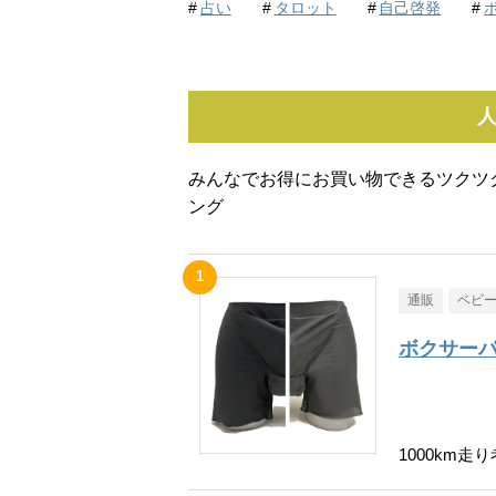
占い
タロット
自己啓発
みんなでお得にお買い物できるツクツ
ング
通販
ベビ
ボクサーパ
1000km