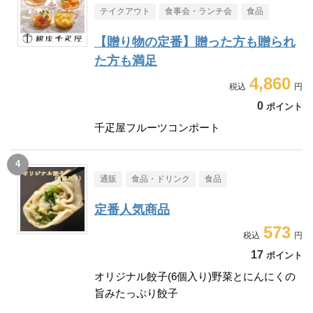
テイクアウト
食事会・ランチ会
食品
【贈り物の定番】贈った方も贈られ
た方も満足
4,860
0
ポイント
千疋屋フルーツコンポート
通販
食品・ドリンク
食品
定番人気商品
573
17
ポイント
オリジナル餃子(6個入り)野菜とにんにくの
旨みたっぷり餃子