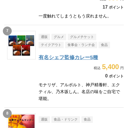
17
ポイント
一度触れてしまうともう戻れません。
通販
グルメ
グルメチケット
テイクアウト
食事会・ランチ会
食品
有名シェフ監修カレー5種
5,400
0
ポイント
モナリザ、アルポルト、神戸精養軒、エク
ティル、乃木坂しん。名店の味をご自宅で
堪能。
通販
食品・ドリンク
食品