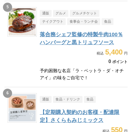
通販
グルメ
グルメチケット
テイクアウト
食事会・ランチ会
食品
落合務シェフ監修の特製牛肉100％
ハンバーグと黒トリュフソース
5,400
0
ポイント
予約困難な名店「ラ・ベットラ・ダ・オチ
アイ」の味をご自宅で！
通販
食品・ドリンク
食品
【定期購入契約のお客様・配達限
定】さくらもみじミックス
550