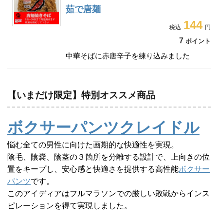
茹で唐麺
144
7
ポイント
中華そばに赤唐辛子を練り込みました
【いまだけ限定】特別オススメ商品
ボクサーパンツクレイドル
悩む全ての男性に向けた画期的な快適性を実現。
陰毛、陰嚢、陰茎の３箇所を分離する設計で、上向きの位
置をキープし、安心感と快適さを提供する高性能
ボクサー
パンツ
です。
このアイディアはフルマラソンでの厳しい敗戦からインス
ピレーションを得て実現しました。