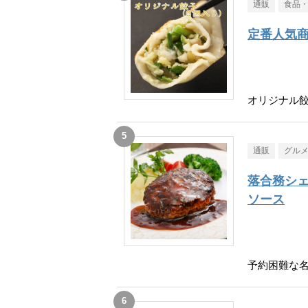
通販
食品
定番人気
オリジナル餃
通販
グル
落合務シェ
ソース
予約困難な