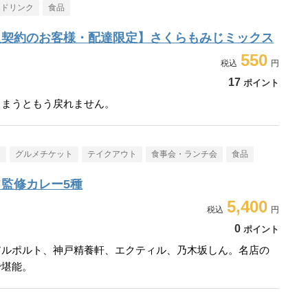
・ドリンク
食品
入契約のお客様・配達限定】さくらもみじミックス
550
17
ポイント
しまうともう戻れません。
メ
グルメチケット
テイクアウト
食事会・ランチ会
食品
監修カレー5種
5,400
0
ポイント
アルポルト、神戸精養軒、エクティル、乃木坂しん。名店の
で堪能。