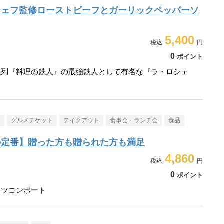
シェフ監修ローストビーフとガーリックペッパーソ
5,400
0
ポイント
系列『料理の鉄人』の最強鉄人として有名な『ラ・ロシェ
メ
グルメチケット
テイクアウト
食事会・ランチ会
食品
の定番】贈った方も贈られた方も満足
4,860
0
ポイント
ーツコンポート