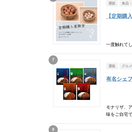
通販
食品
【定期購
一度触れて
通販
グル
有名シェフ
モナリザ、
味をご自宅