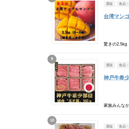
通販
食品
台湾マン
驚きの2.5kg
通販
食品
神戸牛希
家族みんな
通販
食品