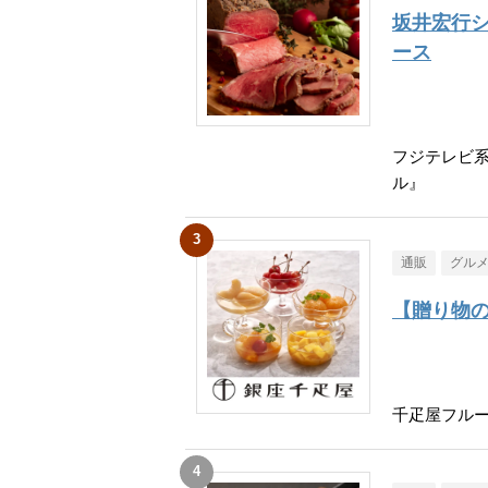
坂井宏行
ース
フジテレビ
ル』
通販
グル
【贈り物
千疋屋フル