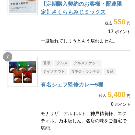
【定期購入契約のお客様・配達限
定】さくらもみじミックス
550
17
ポイント
一度触れてしまうともう戻れません。
通販
グルメ
グルメチケット
テイクアウト
食事会・ランチ会
食品
有名シェフ監修カレー5種
5,400
0
ポイント
モナリザ、アルポルト、神戸精養軒、エク
ティル、乃木坂しん。名店の味をご自宅で
堪能。