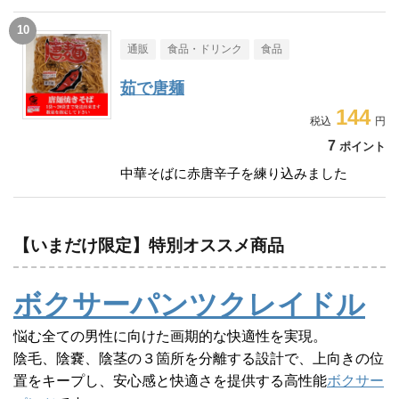
通販
食品・ドリンク
食品
茹で唐麺
144
7
ポイント
中華そばに赤唐辛子を練り込みました
【いまだけ限定】特別オススメ商品
ボクサーパンツクレイドル
悩む全ての男性に向けた画期的な快適性を実現。
陰毛、陰嚢、陰茎の３箇所を分離する設計で、上向きの位
置をキープし、安心感と快適さを提供する高性能
ボクサー