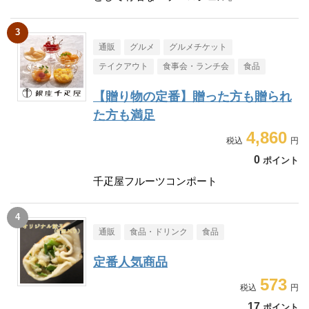
通販
グルメ
グルメチケット
テイクアウト
食事会・ランチ会
食品
【贈り物の定番】贈った方も贈られ
た方も満足
4,860
0
ポイント
千疋屋フルーツコンポート
通販
食品・ドリンク
食品
定番人気商品
573
17
ポイント