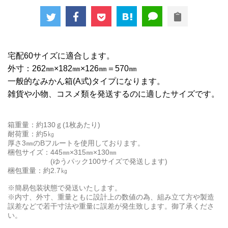
宅配60サイズに適合します。
外寸：262㎜×182㎜×126㎜＝570㎜
一般的なみかん箱(A式)タイプになります。
雑貨や小物、コスメ類を発送するのに適したサイズです。
箱重量：約130ｇ(1枚あたり)
耐荷重：約5㎏
厚さ3㎜のBフルートを使用しております。
梱包サイズ：445㎜×315㎜×130㎜
(ゆうパック100サイズで発送します)
梱包重量：約2.7㎏
※簡易包装状態で発送いたします。
※内寸、外寸、重量ともに設計上の数値の為、組み立て方や製造
誤差などで若干寸法や重量に誤差が発生致します。御了承くださ
い。