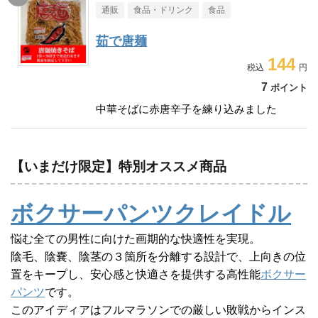
通販
食品・ドリンク
食品
茹で唐麺
144
7
ポイント
中華そばに赤唐辛子を練り込みました
【いまだけ限定】特別オススメ商品
ボクサーパンツクレイドル
悩む全ての男性に向けた画期的な快適性を実現。
陰毛、陰嚢、陰茎の３箇所を分離する設計で、上向きの位
置をキープし、安心感と快適さを提供する高性能
ボクサー
パンツ
です。
このアイディアはフルマラソンでの厳しい敗戦からインス