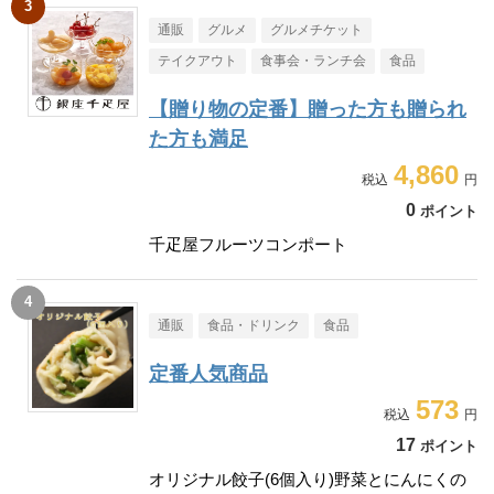
通販
グルメ
グルメチケット
テイクアウト
食事会・ランチ会
食品
【贈り物の定番】贈った方も贈られ
た方も満足
4,860
0
ポイント
千疋屋フルーツコンポート
通販
食品・ドリンク
食品
定番人気商品
573
17
ポイント
オリジナル餃子(6個入り)野菜とにんにくの