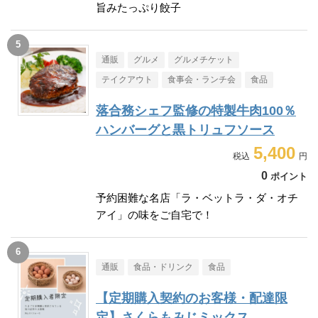
旨みたっぷり餃子
通販
グルメ
グルメチケット
テイクアウト
食事会・ランチ会
食品
落合務シェフ監修の特製牛肉100％
ハンバーグと黒トリュフソース
5,400
0
ポイント
予約困難な名店「ラ・ベットラ・ダ・オチ
アイ」の味をご自宅で！
通販
食品・ドリンク
食品
【定期購入契約のお客様・配達限
定】さくらもみじミックス