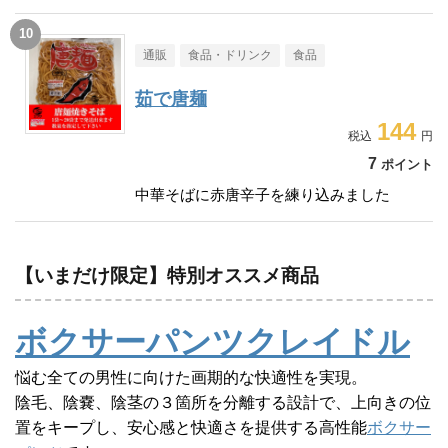
通販
食品・ドリンク
食品
茹で唐麺
144
7
ポイント
中華そばに赤唐辛子を練り込みました
【いまだけ限定】特別オススメ商品
ボクサーパンツクレイドル
悩む全ての男性に向けた画期的な快適性を実現。
陰毛、陰嚢、陰茎の３箇所を分離する設計で、上向きの位
置をキープし、安心感と快適さを提供する高性能
ボクサー