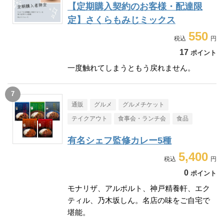
【定期購入契約のお客様・配達限
定】さくらもみじミックス
550
17
ポイント
一度触れてしまうともう戻れません。
通販
グルメ
グルメチケット
テイクアウト
食事会・ランチ会
食品
有名シェフ監修カレー5種
5,400
0
ポイント
モナリザ、アルポルト、神戸精養軒、エク
ティル、乃木坂しん。名店の味をご自宅で
堪能。