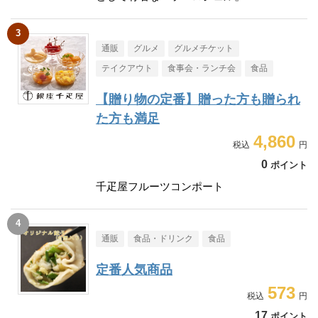
通販
グルメ
グルメチケット
テイクアウト
食事会・ランチ会
食品
【贈り物の定番】贈った方も贈られ
た方も満足
4,860
0
ポイント
千疋屋フルーツコンポート
通販
食品・ドリンク
食品
定番人気商品
573
17
ポイント