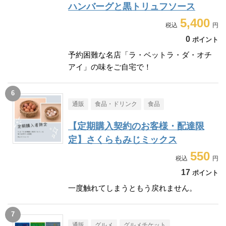
ハンバーグと黒トリュフソース
5,400
0
ポイント
予約困難な名店「ラ・ベットラ・ダ・オチ
アイ」の味をご自宅で！
通販
食品・ドリンク
食品
【定期購入契約のお客様・配達限
定】さくらもみじミックス
550
17
ポイント
一度触れてしまうともう戻れません。
通販
グルメ
グルメチケット