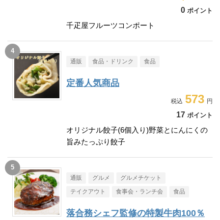
0
ポイント
千疋屋フルーツコンポート
通販
食品・ドリンク
食品
定番人気商品
573
17
ポイント
オリジナル餃子(6個入り)野菜とにんにくの
旨みたっぷり餃子
通販
グルメ
グルメチケット
テイクアウト
食事会・ランチ会
食品
落合務シェフ監修の特製牛肉100％