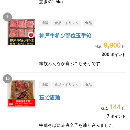
驚きの2.5kg
通販
食品・ドリンク
食品
神戸牛希少部位玉手箱
9,900
300
ポイント
家族みんなが喜ぶごちそうです
通販
食品・ドリンク
食品
茹で唐麺
144
7
ポイント
中華そばに赤唐辛子を練り込みました