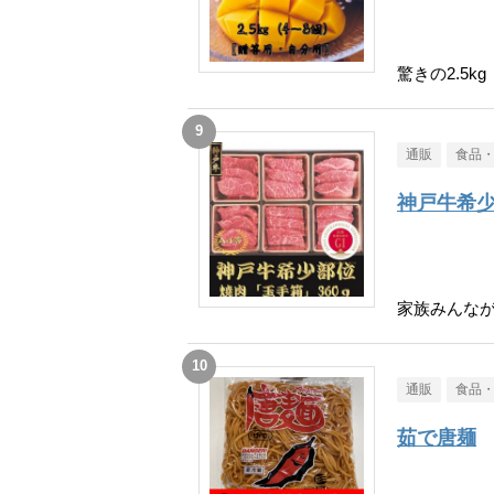
驚きの2.5kg
通販
食品
神戸牛希
家族みんな
通販
食品
茹で唐麺