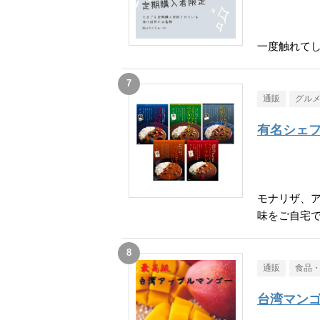
一度触れて
通販
グル
有名シェフ
モナリザ、
味をご自宅
通販
食品
台湾マン