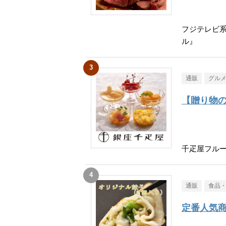
フジテレビ
ル』
通販
グル
【贈り物
千疋屋フル
通販
食品
定番人気