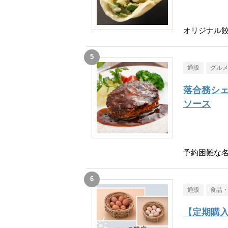
オリジナル餃
通販
グル
落合務シェ
ソース
予約困難な
通販
食品
【定期購