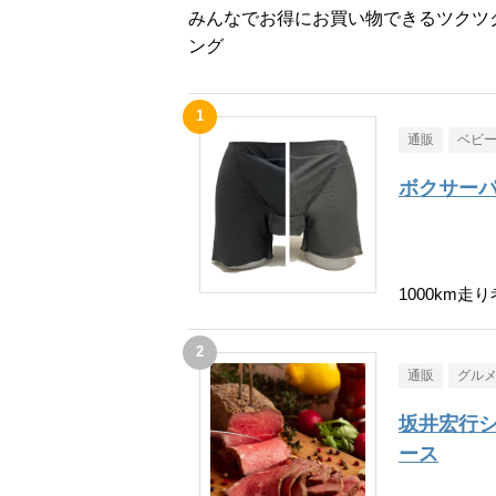
みんなでお得にお買い物できるツクツ
ング
通販
ベビ
ボクサーパ
1000km
通販
グル
坂井宏行
ース