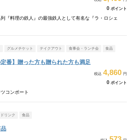
0
ポイント
系列『料理の鉄人』の最強鉄人として有名な『ラ・ロシェ
メ
グルメチケット
テイクアウト
食事会・ランチ会
食品
の定番】贈った方も贈られた方も満足
4,860
0
ポイント
ーツコンポート
・ドリンク
食品
商品
573