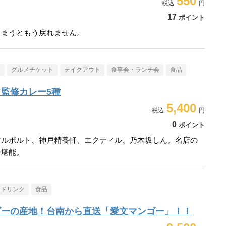
550
17
ポイント
しまうともう戻れません。
メ
グルメチケット
テイクアウト
食事会・ランチ会
食品
監修カレー5種
5,400
0
ポイント
アルポルト、神戸精養軒、エクティル、乃木坂しん。名店の
で堪能。
・ドリンク
食品
ゴーの産地！台南から直送「愛文マンゴー」！！