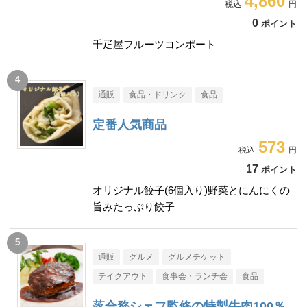
4,860
0
ポイント
千疋屋フルーツコンポート
通販
食品・ドリンク
食品
定番人気商品
573
17
ポイント
オリジナル餃子(6個入り)野菜とにんにくの
旨みたっぷり餃子
通販
グルメ
グルメチケット
テイクアウト
食事会・ランチ会
食品
落合務シェフ監修の特製牛肉100％