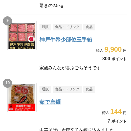
驚きの2.5kg
通販
食品・ドリンク
食品
神戸牛希少部位玉手箱
9,900
300
ポイント
家族みんなが喜ぶごちそうです
通販
食品・ドリンク
食品
茹で唐麺
144
7
ポイント
中華そばに赤唐辛子を練り込みました